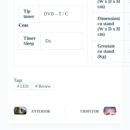
(W x D x H
cm)
Tip
DVB – T / C
tuner
Dimensiuni
cu stand
Ceas
(W x D x H
cm)
Timer
Da
Sleep
Greutate
cu stand
(Kg)
Tags
#
LED
#
Review
ANTERIOR
URMĂTOR