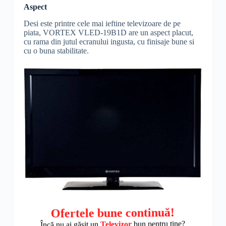
Aspect
Desi este printre cele mai ieftine televizoare de pe
piata, VORTEX VLED-19B1D are un aspect placut,
cu rama din jutul ecranului ingusta, cu finisaje bune si
cu o buna stabilitate.
Ofertele bune continuă!
Încă nu ai găsit un
Televizor
bun pentru tine?