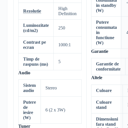
consumata
in standby
High
(W)
Rezolutie
Definition
Putere
Luminozitate
consumata
250
(cd/m2)
in
functiune
Contrast pe
(W)
1000:1
ecran
Garantie
Timp de
5
Garantie de
raspuns (ms)
conformitate
Audio
Altele
Sistem
Stereo
Culoare
audio
Culoare
Putere
stand
de
6 (2 x 3W)
iesire
(W)
Dimensiuni
fara stand
Tuner