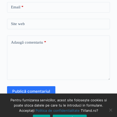
Email
*
Site web
Adaugă comentariu
*
Publică comentariul
Pentru furnizarea serviciilor, acest site folosește cookies si
poate stoca datele pe care tu le introduci in formulare.
Acceptați
Politica de confidentialitate
TVland.ro?
© TVland.ro 2026 - Toate drepturile rezervate | Prin