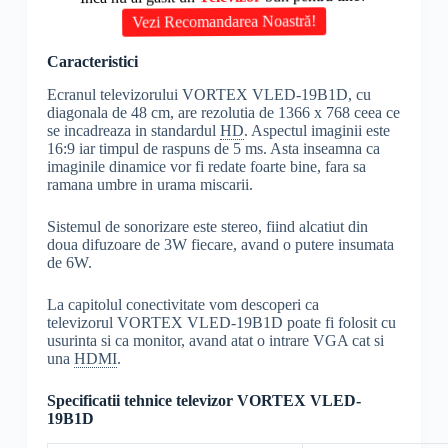
Vezi Recomandarea Noastră!
Caracteristici
Ecranul televizorului VORTEX VLED-19B1D, cu
diagonala de 48 cm, are rezolutia de 1366 x 768 ceea ce
se incadreaza in standardul
HD
. Aspectul imaginii este
16:9 iar timpul de raspuns de 5 ms. Asta inseamna ca
imaginile dinamice vor fi redate foarte bine, fara sa
ramana umbre in urama miscarii.
Sistemul de sonorizare este stereo, fiind alcatiut din
doua difuzoare de 3W fiecare, avand o putere insumata
de 6W.
La capitolul conectivitate vom descoperi ca
televizorul VORTEX VLED-19B1D poate fi folosit cu
usurinta si ca monitor, avand atat o intrare VGA cat si
una
HDMI
.
Specificatii tehnice televizor VORTEX VLED-
19B1D