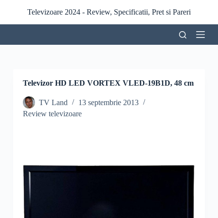
S
Televizoare 2024 - Review, Specificatii, Pret si Pareri
a
r
i
l
a
c
o
n
Televizor HD LED VORTEX VLED-19B1D, 48 cm
ț
i
TV Land
13 septembrie 2013
n
Review televizoare
u
t