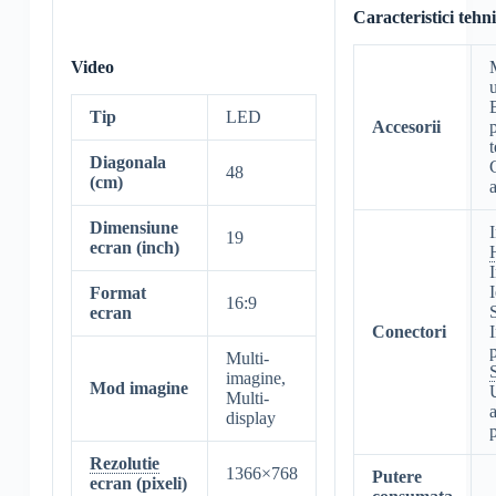
Caracteristici tehn
Video
u
B
Tip
LED
Accesorii
Diagonala
48
(cm)
Dimensiune
I
19
ecran (inch)
I
Format
16:9
ecran
Conectori
Multi-
imagine,
Mod imagine
Multi-
a
display
p
Rezolutie
1366×768
Putere
ecran (pixeli)