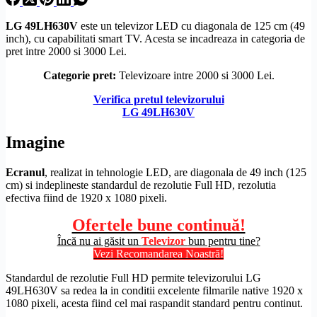
LG
49LH630V
este un televizor LED cu diagonala de 125 cm (49
inch), cu capabilitati
smart TV
. Acesta se incadreaza in categoria de
pret intre 2000 si 3000 Lei.
Categorie pret:
Televizoare intre 2000 si 3000 Lei.
Verifica pretul televizorului
LG 49LH630V
Imagine
Ecranul
, realizat in tehnologie LED, are diagonala de 49 inch (125
cm) si indeplineste standardul de
rezolutie
Full
HD
, rezolutia
efectiva fiind de 1920 x 1080 pixeli.
Ofertele bune continuă!
Încă nu ai găsit un
Televizor
bun pentru tine?
Vezi Recomandarea Noastră!
Standardul de
rezolutie
Full
HD
permite televizorului LG
49LH630V sa redea la in conditii excelente filmarile native 1920 x
1080 pixeli, acesta fiind cel mai raspandit standard pentru continut.