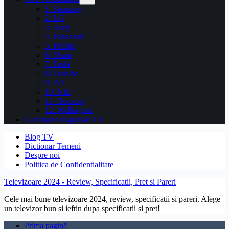
1. Samsung
2. LG
3. Sony
4. Panasonic
5. Philips
6. Sharp
7. Tesla
8. Toshiba
9. JVC
10. NEI
11. Horizon
12. Wellington
Calculator diagonala TV
Blog TV
Dictionar Temeni
Despre noi
Politica de Confidentialitate
Televizoare 2024 - Review, Specificatii, Pret si Pareri
Cele mai bune televizoare 2024, review, specificatii si pareri. Alege
un televizor bun si ieftin dupa specificatii si pret!
Prima pagină