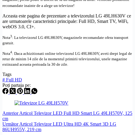
recomandate inainte de a alege un televizor!
Aceasta este pagina de prezentare a televizorului LG 49LH630V ce
are urmatoarele caracteristici principale:
Full
HD
,
Smart TV
, WiFi,
webOS
3.0,
CI+
.
3
Nota
: La televizorul
LG
49LH630V,
magazinele recomandate ofera transport
gratuit.
4
Nota
: Daca achizitionati online televizorul
LG
49LH630V
,
aveti drept legal de
retur de minim 14 zile de la momentul primirii televizorului, unele magazine
extinzand aceasta perioada la 30 de zile.
Tags
#
Full HD
Poți partaja pe:
Anterior
Articol
Televizor LED Full HD Smart LG 49LH570V, 125
cm
Următor
Articol
Televizor LED Ultra HD 4K Smart 3D LG
86UH955V, 219 cm