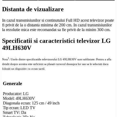
Distanta de vizualizare
In cazul transmisiunilor si continutului
Full
HD
acest televizor poate
fi privit de la o distanta minima de 200 cm. In cazul transmisiunilor
la
rezolutie
mica este recomandat sa fie privit de la minim 300 cm.
Specificatii si caracteristici televizor LG
49LH630V
1
Nota
: Unele dintre specificatiile televizorului LG 49LH630V sunt subliniate. Pentru a afla
detalii despre acestea este suficient sa plasati cursorul deasupra lor sau sa le selectati daca
folositi un dispozitiv cu ecran tactil.
Generale
Producator: LG
Model: 49LH630V
Diagonala ecran: 125 cm / 49 inch
Tip ecran: LED TV
Smart TV
: Da