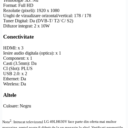
Tehnologie 3D: Nu
Format:
Full
HD
Rezolutie
(pixeli): 1920 x 1080
Unghi de vizualizare
orizontal/vertical: 178 / 178
Tuner Digital: Da (
DVB-T
/ T2/ C/ S2)
Difuzor integrat: 2 x 10W
Conectivitate
HDMI
: x 3
Iesire audio digitala (optica): x 1
Component
: x 1
Casti (3.5mm): Da
CI (Slot): PLUS
USB 2.0: x 2
Ethernet
: Da
Wireless
: Da
Altele
Culoare: Negru
2
Nota
: Intrucat televizorul
LG 49LH630V face parte din oferta mai multor
magazine, pretul poate fi diferit de la un magazin la altul
. Verificati promotiile