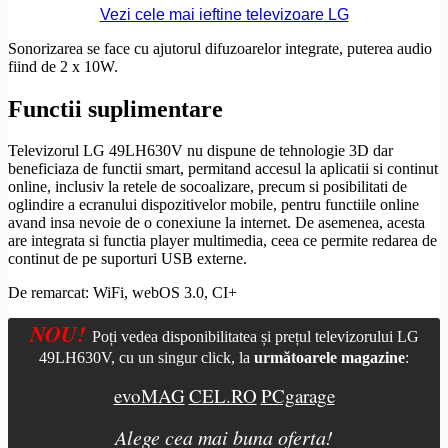
Vezi cele mai ieftine televizoare LG
Sonorizarea se face cu ajutorul difuzoarelor integrate, puterea audio
fiind de 2 x 10W.
Functii suplimentare
Televizorul LG 49LH630V nu dispune de tehnologie 3D dar
beneficiaza de functii smart, permitand accesul la aplicatii si continut
online, inclusiv la retele de socoalizare, precum si posibilitati de
oglindire a ecranului dispozitivelor mobile, pentru functiile online
avand insa nevoie de o conexiune la internet. De asemenea, acesta
are integrata si functia
player multimedia
, ceea ce permite redarea de
continut de pe suporturi USB externe.
De remarcat: WiFi,
webOS
3.0,
CI+
NOU!
Poți vedea disponibilitatea și prețul televizorului LG
49LH630V, cu un singur click, la
următoarele magazine
:
evoMAG
CEL.RO
PCgarage
Alege cea mai buna oferta!