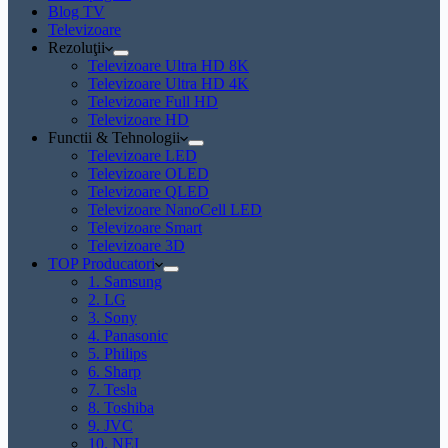
Blog TV
Televizoare
Rezoluţii
Televizoare Ultra HD 8K
Televizoare Ultra HD 4K
Televizoare Full HD
Televizoare HD
Functii & Tehnologii
Televizoare LED
Televizoare OLED
Televizoare QLED
Televizoare NanoCell LED
Televizoare Smart
Televizoare 3D
TOP Producatori
1. Samsung
2. LG
3. Sony
4. Panasonic
5. Philips
6. Sharp
7. Tesla
8. Toshiba
9. JVC
10. NEI