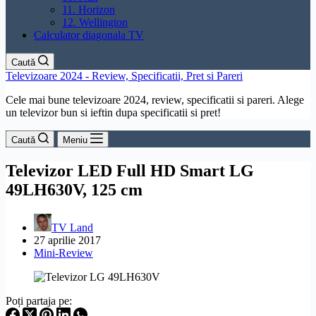
11. Horizon
12. Wellington
Calculator diagonala TV
Caută
Televizoare 2024 - Review, Specificatii, Pret si Pareri
Cele mai bune televizoare 2024, review, specificatii si pareri. Alege
un televizor bun si ieftin dupa specificatii si pret!
Caută
Meniu
Televizor LED Full HD Smart LG
49LH630V, 125 cm
TV Land
27 aprilie 2017
Mini-Review
Poți partaja pe: