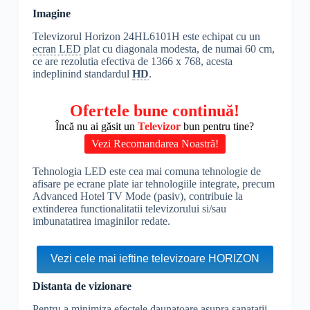
Imagine
Televizorul Horizon 24HL6101H este echipat cu un
ecran LED
plat cu diagonala modesta, de numai 60 cm,
ce are rezolutia efectiva de 1366 x 768, acesta
indeplinind standardul
HD
.
Ofertele bune continuă!
Încă nu ai găsit un
Televizor
bun pentru tine?
Vezi Recomandarea Noastră!
Tehnologia LED este cea mai comuna tehnologie de
afisare pe ecrane plate iar tehnologiile integrate, precum
Advanced Hotel TV Mode (pasiv), contribuie la
extinderea functionalitatii televizorului si/sau
imbunatatirea imaginilor redate.
Vezi cele mai ieftine televizoare HORIZON
Distanta de vizionare
Pentru a minimiza efectele daunatoare asupra sanatatii,