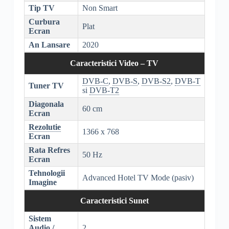
Tip TV
Non Smart
Curbura
Plat
Ecran
An Lansare
2020
Caracteristici Video – TV
DVB-C
,
DVB-S
,
DVB-S2
,
DVB-T
Tuner TV
si
DVB-T2
Diagonala
60 cm
Ecran
Rezolutie
1366 x 768
Ecran
Rata Refres
50 Hz
Ecran
Tehnologii
Advanced Hotel TV Mode (pasiv)
Imagine
Caracteristici Sunet
Sistem
Audio /
2