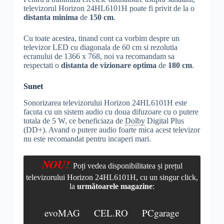
televizorul Horizon 24HL6101H poate fi privit de la o
distanta minima
de
150 cm
.
Cu toate acestea, tinand cont ca vorbim despre un
televizor LED cu diagonala de 60 cm si rezolutia
ecranului de 1366 x 768, noi va recomandam sa
respectati o
distanta de vizionare optima
de
180 cm
.
Sunet
Sonorizarea televizorului Horizon 24HL6101H este
facuta cu un sistem audio cu doua difuzoare cu o putere
totala de 5 W, ce beneficiaza de
Dolby
Digital Plus
(DD+). Avand o putere audio foarte mica acest televizor
nu este recomandat pentru incaperi mari.
NOU!
Poți vedea disponibilitatea și prețul
televizorului Horizon 24HL6101H, cu un singur click,
la
următoarele magazine
:
evoMAG
CEL.RO
PCgarage