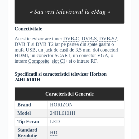
« Sau vezi televizorul la eMag »
Conectivitate
Acest televizor are tuner
DVB-C
,
DVB-S
,
DVB-S2
,
DVB-T
si
DVB-T2
iar pe partea din spate gasim o
mufa USB, un jack de casti de 3,5 mm, doi conectori
HDMI
, un conector
SCART
, un conector VGA, o
intrare
Composite
,
slot CI
+ si o intrare RF.
Specificatii si caracteristici televizor Horizon
24HL6101H
Caracteristici Generale
Brand
HORIZON
Model
24HL6101H
Tip Ecran
LED
Standard
HD
Rezolutie