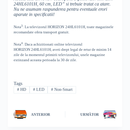
24HL6101H, 60 cm, LED
” si trebuie tratat ca atare.
Nu ne asumam raspunderea pentru eventuale erori
aparute in specificatii!
3
Nota
: La televizorul
HORIZON
24HL6101H, toate
magazinele
recomandate ofera transport gratuit.
4
Nota
: Daca achizitionati online televizorul
HORIZON
24HL6101H
,
aveti drept legal de retur de minim 14
zile de la momentul primirii televizorului, unele magazine
extinzand aceasta perioada la 30 de zile.
Tags
#
HD
#
LED
#
Non-Smart
ANTERIOR
URMĂTOR