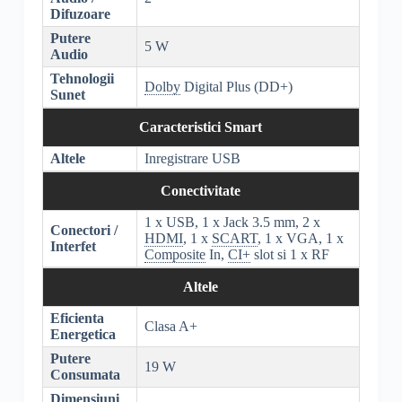
Difuzoare
Putere
5 W
Audio
Tehnologii
Dolby
Digital Plus (DD+)
Sunet
Caracteristici Smart
Altele
Inregistrare USB
Conectivitate
1 x USB, 1 x Jack 3.5 mm, 2 x
Conectori /
HDMI
, 1 x
SCART
, 1 x VGA, 1 x
Interfet
Composite
In,
CI+
slot si 1 x RF
Altele
Eficienta
Clasa A+
Energetica
Putere
19 W
Consumata
Dimensiuni