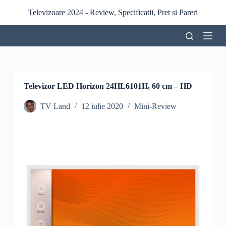
S
Televizoare 2024 - Review, Specificatii, Pret si Pareri
a
r
i
l
a
c
o
n
Televizor LED Horizon 24HL6101H, 60 cm – HD
ț
i
TV Land
12 iulie 2020
Mini-Review
n
u
t