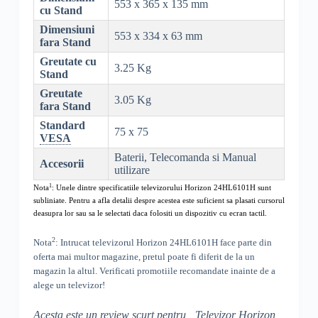
553 x 365 x 135 mm
cu Stand
Dimensiuni
553 x 334 x 63 mm
fara Stand
Greutate cu
3.25 Kg
Stand
Greutate
3.05 Kg
fara Stand
Standard
75 x 75
VESA
Baterii, Telecomanda si Manual
Accesorii
utilizare
1
Nota
: Unele dintre specificatiile televizorului
Horizon 24HL6101H
sunt
subliniate. Pentru a afla detalii despre acestea este suficient sa plasati cursorul
deasupra lor sau sa le selectati daca folositi un dispozitiv cu ecran tactil.
2
Nota
: Intrucat televizorul
Horizon 24HL6101H
face parte din
oferta mai multor magazine, pretul poate fi diferit de la un
magazin la altul
. Verificati promotiile recomandate inainte de a
alege un televizor!
Acesta este un review scurt pentru „
Televizor Horizon