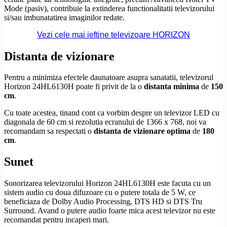
Mode (pasiv), contribuie la extinderea functionalitatii televizorului
si/sau imbunatatirea imaginilor redate.
Vezi cele mai ieftine televizoare HORIZON
Distanta de vizionare
Pentru a minimiza efectele daunatoare asupra sanatatii, televizorul
Horizon 24HL6130H poate fi privit de la o
distanta minima
de
150
cm
.
Cu toate acestea, tinand cont ca vorbim despre un televizor LED cu
diagonala de 60 cm si rezolutia ecranului de 1366 x 768, noi va
recomandam sa respectati o
distanta de vizionare optima
de
180
cm
.
Sunet
Sonorizarea televizorului Horizon 24HL6130H este facuta cu un
sistem audio cu doua difuzoare cu o putere totala de 5 W, ce
beneficiaza de
Dolby
Audio Processing,
DTS
HD
si
DTS
Tru
Surround
. Avand o putere audio foarte mica acest televizor nu este
recomandat pentru incaperi mari.