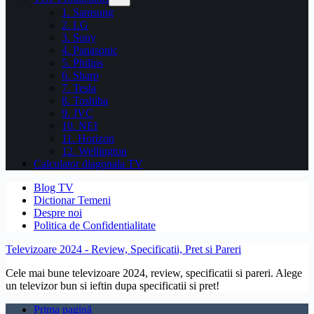
1. Samsung
2. LG
3. Sony
4. Panasonic
5. Philips
6. Sharp
7. Tesla
8. Toshiba
9. JVC
10. NEI
11. Horizon
12. Wellington
Calculator diagonala TV
Blog TV
Dictionar Temeni
Despre noi
Politica de Confidentialitate
Televizoare 2024 - Review, Specificatii, Pret si Pareri
Cele mai bune televizoare 2024, review, specificatii si pareri. Alege
un televizor bun si ieftin dupa specificatii si pret!
Prima pagină