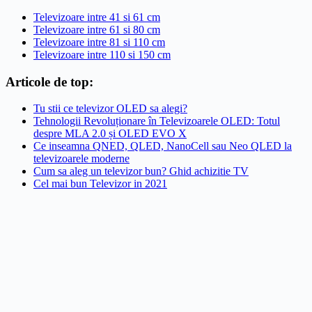
Televizoare intre 41 si 61 cm
Televizoare intre 61 si 80 cm
Televizoare intre 81 si 110 cm
Televizoare intre 110 si 150 cm
Articole de top:
Tu stii ce televizor OLED sa alegi?
Tehnologii Revoluționare în Televizoarele OLED: Totul
despre MLA 2.0 și OLED EVO X
Ce inseamna QNED, QLED, NanoCell sau Neo QLED la
televizoarele moderne
Cum sa aleg un televizor bun? Ghid achizitie TV
Cel mai bun Televizor in 2021