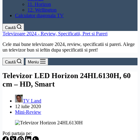
11. Horizon
12. Wellington
Calculator diagonala TV
Caută
Televizoare 2024 - Review, Specificatii, Pret si Pareri
Cele mai bune televizoare 2024, review, specificatii si pareri. Alege
un televizor bun si ieftin dupa specificatii si pret!
Caută
Meniu
Televizor LED Horizon 24HL6130H, 60
cm – HD, Smart
TV Land
12 iulie 2020
Mini-Review
Poți partaja pe: