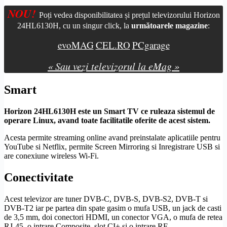
NOU!
Poți vedea disponibilitatea și prețul televizorului Horizon
24HL6130H, cu un singur click, la
următoarele magazine
:
evoMAG
CEL.RO
PCgarage
« Sau vezi televizorul la eMag »
Smart
Horizon 24HL6130H este un
Smart TV
ce ruleaza sistemul de
operare
Linux
, avand toate facilitatile oferite de acest sistem.
Acesta permite streaming online avand preinstalate aplicatiile pentru
YouTube si Netflix, permite
Screen Mirroring
si Inregistrare USB si
are conexiune
wireless
Wi-Fi
.
Conectivitate
Acest televizor are tuner
DVB-C
,
DVB-S
,
DVB-S2
,
DVB-T
si
DVB-T2
iar pe partea din spate gasim o mufa USB, un jack de casti
de 3,5 mm, doi conectori
HDMI
, un conector VGA, o mufa de retea
RJ-45
, o intrare
Composite
,
slot CI
+ si o intrare RF.