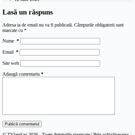
Lasă un răspuns
Adresa ta de email nu va fi publicată.
Câmpurile obligatorii sunt
marcate cu
*
Nume
*
Email
*
Site web
Adaugă comentariu
*
Publică comentariul
© TVland.ro 2026 - Toate drepturile rezervate | Prin achizitionarea