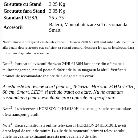
Greutate cu Stand
3.25 Kg
Greutate fara Stand
3.05 Kg
Standard
VESA
75 x 75
Baterii, Manual utilizare si Telecomanda
Accesorii
Smart
1
Nota
: Unele dintre specificatiile televizorului
Horizon 24HL6130H
sunt subliniate. Pentru a
afla detalii despre acestea este suficient sa plasati cursorul deasupra lor sau sa le selectati daca
folositi un dispozitiv cu ecran tactil.
2
Nota
: Intrucat televizorul
Horizon 24HL6130H
face parte din oferta mai
multor magazine, pretul poate fi diferit de la un magazin la altul
. Verificati
promotiile recomandate inainte de a alege un televizor!
Acesta este un review scurt pentru „
Televizor Horizon 24HL6130H,
60 cm, Smart, LED
” si trebuie tratat ca atare. Nu ne asumam
raspunderea pentru eventuale erori aparute in specificatii!
3
Nota
: La televizorul
HORIZON
24HL6130H, toate
magazinele recomandate
ofera transport gratuit.
4
Nota
: Daca achizitionati online televizorul
HORIZON
24HL6130H
,
aveti
drept legal de retur de minim 14 zile de la momentul primirii televizorului,
unele magazine extinzand aceasta perioada la 30 de zile.