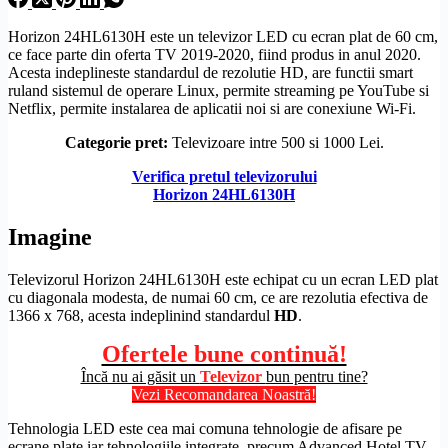
Horizon 24HL6130H este un televizor LED cu ecran plat de 60 cm,
ce face parte din oferta TV 2019-2020, fiind produs in anul 2020.
Acesta indeplineste standardul de
rezolutie
HD
, are functii smart
ruland sistemul de operare
Linux
, permite streaming pe YouTube si
Netflix, permite instalarea de aplicatii noi si are conexiune
Wi-Fi
.
Categorie pret:
Televizoare intre 500 si 1000 Lei.
Verifica pretul televizorului
Horizon 24HL6130H
Imagine
Televizorul Horizon 24HL6130H este echipat cu un
ecran LED
plat
cu diagonala modesta, de numai 60 cm, ce are rezolutia efectiva de
1366 x 768, acesta indeplinind standardul
HD
.
Ofertele bune continuă!
Încă nu ai găsit un
Televizor
bun pentru tine?
Vezi Recomandarea Noastră!
Tehnologia LED este cea mai comuna tehnologie de afisare pe
ecrane plate iar tehnologiile integrate, precum Advanced Hotel TV