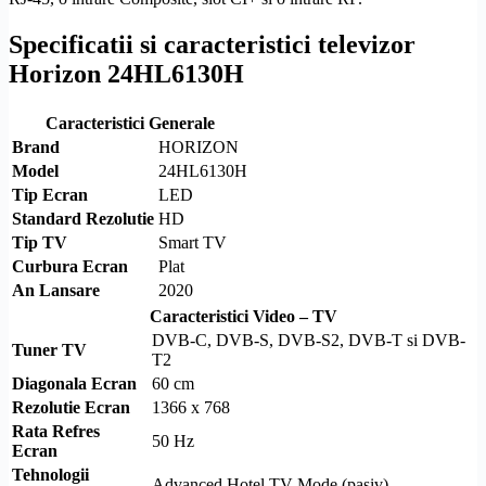
Specificatii si caracteristici televizor
Horizon 24HL6130H
Caracteristici Generale
Brand
HORIZON
Model
24HL6130H
Tip Ecran
LED
Standard
Rezolutie
HD
Tip TV
Smart TV
Curbura Ecran
Plat
An Lansare
2020
Caracteristici Video – TV
DVB-C
,
DVB-S
,
DVB-S2
,
DVB-T
si
DVB-
Tuner TV
T2
Diagonala Ecran
60 cm
Rezolutie
Ecran
1366 x 768
Rata Refres
50 Hz
Ecran
Tehnologii
Advanced Hotel TV Mode (pasiv)