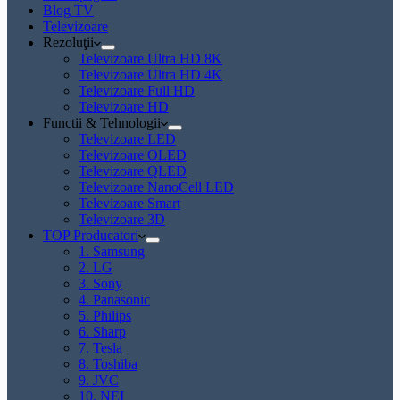
Blog TV
Televizoare
Rezoluţii
Televizoare Ultra HD 8K
Televizoare Ultra HD 4K
Televizoare Full HD
Televizoare HD
Functii & Tehnologii
Televizoare LED
Televizoare OLED
Televizoare QLED
Televizoare NanoCell LED
Televizoare Smart
Televizoare 3D
TOP Producatori
1. Samsung
2. LG
3. Sony
4. Panasonic
5. Philips
6. Sharp
7. Tesla
8. Toshiba
9. JVC
10. NEI