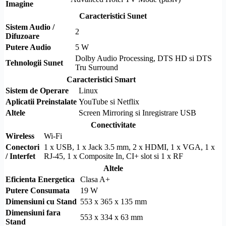
Imagine
Caracteristici Sunet
Sistem Audio /
2
Difuzoare
Putere Audio
5 W
Dolby
Audio Processing,
DTS
HD
si
DTS
Tehnologii Sunet
Tru
Surround
Caracteristici Smart
Sistem de Operare
Linux
Aplicatii Preinstalate
YouTube si Netflix
Altele
Screen Mirroring
si Inregistrare USB
Conectivitate
Wireless
Wi-Fi
Conectori
1 x USB, 1 x Jack 3.5 mm, 2 x
HDMI
, 1 x VGA, 1 x
/ Interfet
RJ-45
, 1 x
Composite
In,
CI+
slot si 1 x RF
Altele
Eficienta Energetica
Clasa A+
Putere Consumata
19 W
Dimensiuni cu Stand
553 x 365 x 135 mm
Dimensiuni fara
553 x 334 x 63 mm
Stand