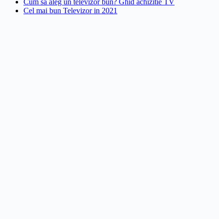
Cum sa aleg un televizor bun? Ghid achizitie TV
Cel mai bun Televizor in 2021