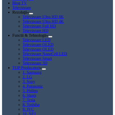
Blog TV
Televizoare
Rezoluţii
Televizoare Ultra HD 8K
Televizoare Ultra HD 4K
Televizoare Full HD
Televizoare HD
Functii & Tehnologii
Televizoare LED
Televizoare OLED
Televizoare QLED
Televizoare NanoCell LED
Televizoare Smart
Televizoare 3D
TOP Producatori
1. Samsung
2. LG
3. Sony
4. Panasonic
5. Philips
6. Sharp
7. Tesla
8. Toshiba
9. JVC
10. NEI