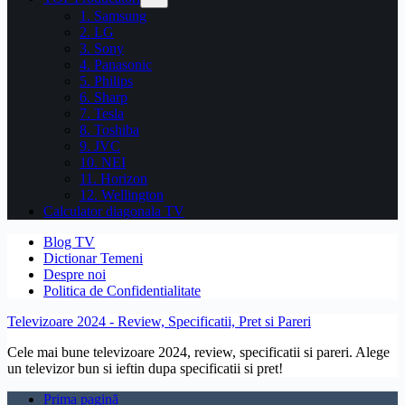
1. Samsung
2. LG
3. Sony
4. Panasonic
5. Philips
6. Sharp
7. Tesla
8. Toshiba
9. JVC
10. NEI
11. Horizon
12. Wellington
Calculator diagonala TV
Blog TV
Dictionar Temeni
Despre noi
Politica de Confidentialitate
Televizoare 2024 - Review, Specificatii, Pret si Pareri
Cele mai bune televizoare 2024, review, specificatii si pareri. Alege
un televizor bun si ieftin dupa specificatii si pret!
Prima pagină