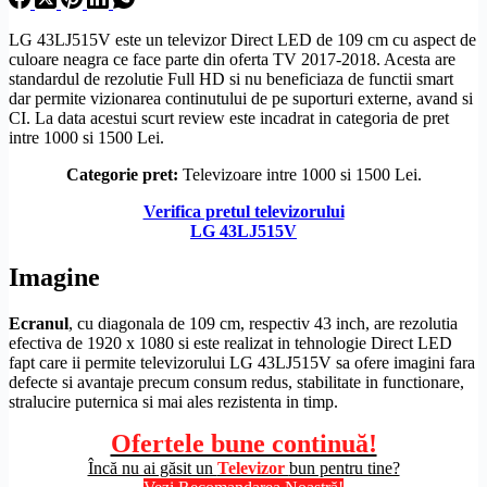
LG 43LJ515V este un televizor
Direct LED
de 109 cm cu aspect de
culoare neagra ce face parte din oferta TV 2017-2018. Acesta are
standardul de
rezolutie
Full
HD
si nu beneficiaza de functii smart
dar permite vizionarea continutului de pe suporturi externe, avand si
CI. La data acestui scurt review este incadrat in categoria de pret
intre 1000 si 1500 Lei.
Categorie pret:
Televizoare intre 1000 si 1500 Lei.
Verifica pretul televizorului
LG 43LJ515V
Imagine
Ecranul
, cu diagonala de 109 cm, respectiv 43 inch, are rezolutia
efectiva de 1920 x 1080 si este realizat in tehnologie
Direct LED
fapt care ii permite televizorului LG 43LJ515V sa ofere imagini fara
defecte si avantaje precum consum redus, stabilitate in functionare,
stralucire puternica si mai ales rezistenta in timp.
Ofertele bune continuă!
Încă nu ai găsit un
Televizor
bun pentru tine?