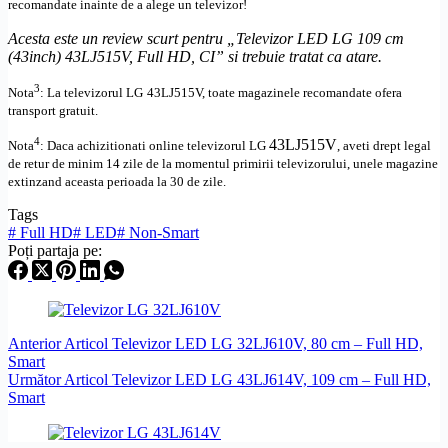
recomandate inainte de a alege un televizor!
Acesta este un review scurt pentru „Televizor LED LG 109 cm
(43inch) 43LJ515V,
Full
HD
, CI” si trebuie tratat ca atare.
3
Nota
: La televizorul
LG
43LJ515V, toate
magazinele recomandate ofera
transport gratuit.
4
43LJ515V
Nota
: Daca achizitionati online televizorul
LG
,
aveti drept legal
de retur de minim 14 zile de la momentul primirii televizorului, unele magazine
extinzand aceasta perioada la 30 de zile.
Tags
#
Full HD
#
LED
#
Non-Smart
Poți partaja pe:
Anterior
Articol
Televizor LED LG 32LJ610V, 80 cm – Full HD,
Smart
Următor
Articol
Televizor LED LG 43LJ614V, 109 cm – Full HD,
Smart