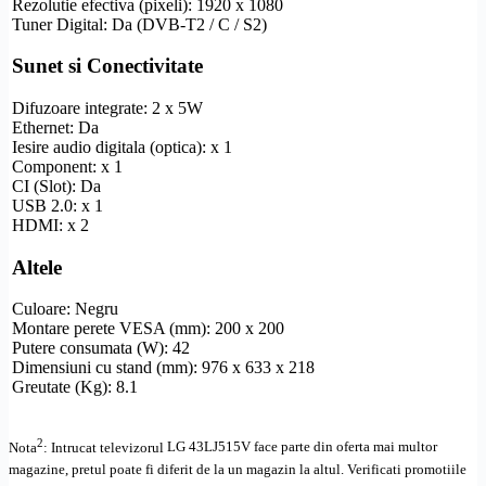
Rezolutie
efectiva (pixeli): 1920 x 1080
Tuner Digital: Da (
DVB-T2
/ C / S2)
Sunet si Conectivitate
Difuzoare integrate: 2 x 5W
Ethernet
: Da
Iesire audio digitala (optica): x 1
Component
: x 1
CI (Slot): Da
USB 2.0: x 1
HDMI
: x 2
Altele
Culoare: Negru
Montare perete
VESA
(mm): 200 x 200
Putere consumata (W): 42
Dimensiuni cu stand (mm): 976 x 633 x 218
Greutate (Kg): 8.1
2
Nota
: Intrucat televizorul
LG
43LJ515V
face parte din oferta mai multor
magazine, pretul poate fi diferit de la un magazin la altul
. Verificati promotiile