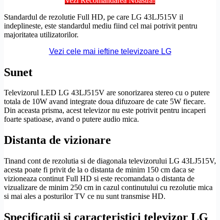
Vezi Recomandarea Noastră!
Standardul de
rezolutie
Full
HD
, pe care LG 43LJ515V il
indeplineste, este standardul mediu fiind cel mai potrivit pentru
majoritatea utilizatorilor.
Vezi cele mai ieftine televizoare LG
Sunet
Televizorul LED LG 43LJ515V are sonorizarea stereo cu o putere
totala de 10W avand integrate doua difuzoare de cate 5W fiecare.
Din aceasta prisma, acest televizor nu este potrivit pentru incaperi
foarte spatioase, avand o putere audio mica.
Distanta de vizionare
Tinand cont de rezolutia si de diagonala televizorului LG 43LJ515V,
acesta poate fi privit de la o distanta de minim 150 cm daca se
vizioneaza continut
Full
HD
si este recomandata o distanta de
vizualizare de minim 250 cm in cazul continutului cu
rezolutie
mica
si mai ales a posturilor TV ce nu sunt transmise
HD
.
Specificatii si caracteristici televizor LG