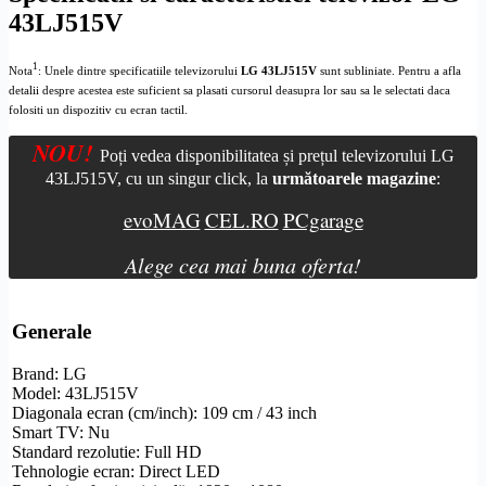
43LJ515V
1
Nota
: Unele dintre specificatiile televizorului
LG 43LJ515V
sunt subliniate. Pentru a afla
detalii despre acestea este suficient sa plasati cursorul deasupra lor sau sa le selectati daca
folositi un dispozitiv cu ecran tactil.
NOU!
Poți vedea disponibilitatea și prețul televizorului LG
43LJ515V, cu un singur click, la
următoarele magazine
:
evoMAG
CEL.RO
PCgarage
Alege cea mai buna oferta!
Generale
Brand: LG
Model: 43LJ515V
Diagonala ecran (cm/inch): 109 cm / 43 inch
Smart TV
: Nu
Standard
rezolutie
:
Full
HD
Tehnologie ecran:
Direct LED