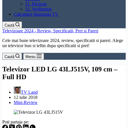
11. Horizon
12. Wellington
Calculator diagonala TV
Caută
Televizoare 2024 - Review, Specificatii, Pret si Pareri
Cele mai bune televizoare 2024, review, specificatii si pareri. Alege
un televizor bun si ieftin dupa specificatii si pret!
Caută
Meniu
Televizor LED LG 43LJ515V, 109 cm –
Full HD
TV Land
12 iulie 2018
Mini-Review
Poți partaja pe: