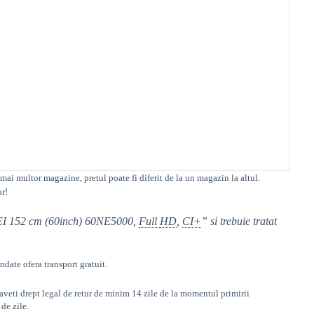
 mai multor magazine, pretul poate fi diferit de la un magazin la altul
.
or!
 NEI 152 cm (60inch) 60NE5000,
Full
HD
,
CI+
” si trebuie tratat
ate ofera transport gratuit.
aveti drept legal de retur de minim 14 zile de la momentul primirii
de zile.