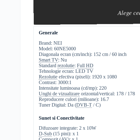
Alege ce
Generale
Brand: NEI
Model: 60NE5000
Diagonala ecran (cm/inch): 152 cm / 60 inch
Smart TV
: Nu
Standard
rezolutie
:
Full
HD
Tehnologie ecran: LED TV
Rezolutie
efectiva (pixeli): 1920 x 1080
Contrast: 3000:1
Intensitate luminoasa (cd/mp): 220
Unghi de vizualizare
orizontal/vertical: 178 / 178
Reproducere culori (milioane): 16.7
Tuner Digital: Da (
DVB-T
/ C)
Sunet si Conectivitate
Difuzoare integrate: 2 x 10W
D-Sub
(15 pini): x 1
Compozit
(AV): x 1