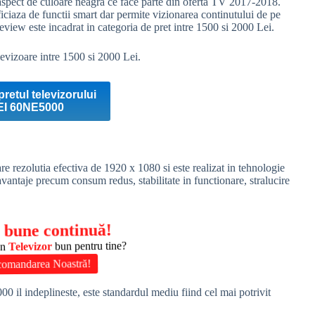
ect de culoare neagra ce face parte din oferta TV 2017-2018.
iciaza de functii smart dar permite vizionarea continutului de pe
review este incadrat in categoria de pret intre 1500 si 2000 Lei.
evizoare intre 1500 si 2000 Lei.
pretul televizorului
EI 60NE5000
re rezolutia efectiva de 1920 x 1080 si este realizat in tehnologie
ntaje precum consum redus, stabilitate in functionare, stralucire
 bune continuă!
un
Televizor
bun pentru tine?
comandarea Noastră!
 il indeplineste, este standardul mediu fiind cel mai potrivit