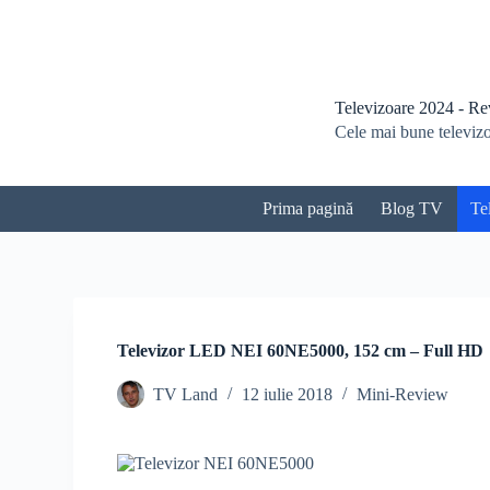
S
a
r
i
l
Televizoare 2024 - Revi
a
Cele mai bune televizoa
c
o
n
ț
Prima pagină
Blog TV
Te
i
n
u
t
Televizor LED NEI 60NE5000, 152 cm – Full HD
TV Land
12 iulie 2018
Mini-Review