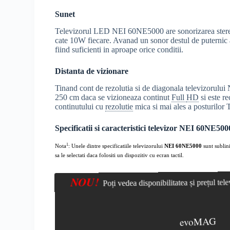
Sunet
Televizorul LED NEI 60NE5000 are sonorizarea stereo
cate 10W fiecare. Avanad un sonor destul de puternic ac
fiind suficienti in aproape orice conditii.
Distanta de vizionare
Tinand cont de rezolutia si de diagonala televizorului
250 cm daca se vizioneaza continut
Full
HD
si este r
continutului cu
rezolutie
mica si mai ales a posturilor
Specificatii si caracteristici televizor NEI 60NE500
1
Nota
: Unele dintre specificatiile televizorului
NEI 60NE5000
sunt sublini
sa le selectati daca folositi un dispozitiv cu ecran tactil.
NOU!
Poți vedea disponibilitatea și prețul te
evoMAG