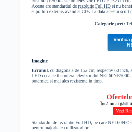
NEI 60NE5000 este un televizor LED de 152 cm cu asp
Acesta are standardul de
rezolutie
Full
HD
si nu benef
suporturi externe, avand si
CI+
. La data acestui scurt 
Categorie pret:
Tel
Verifica 
N
Imagine
Ecranul
, cu diagonala de 152 cm, respectiv 60 inch, a
LED ceea ce ii confera televizorului NEI 60NE5000 ava
puternica si mai ales rezistenta in timp.
Ofertele
Încă nu ai găsit 
Vezi Re
Standardul de
rezolutie
Full
HD
, pe care NEI 60NE5000
pentru majoritatea utilizatorilor.