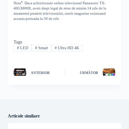
4
Nota
: Daca achizitionati online televizorul
Panasonic
TX-
40GX800E
,
aveti drept legal de retur de minim 14 zile de la
momentul primirii televizorului, unele magazine extinzand
aceasta perioada la 30 de zile.
Tags
#
LED
#
Smart
#
Ultra HD 4K
ANTERIOR
URMĂTOR
Articole similare