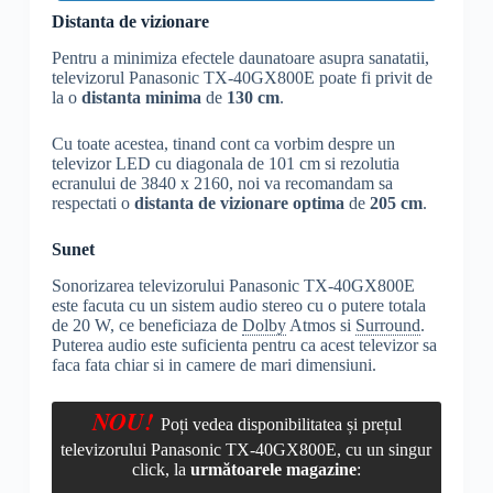
Distanta de vizionare
Pentru a minimiza efectele daunatoare asupra sanatatii,
televizorul Panasonic TX-40GX800E poate fi privit de
la o
distanta minima
de
130 cm
.
Cu toate acestea, tinand cont ca vorbim despre un
televizor LED cu diagonala de 101 cm si rezolutia
ecranului de 3840 x 2160, noi va recomandam sa
respectati o
distanta de vizionare optima
de
205 cm
.
Sunet
Sonorizarea televizorului Panasonic TX-40GX800E
este facuta cu un sistem audio stereo cu o putere totala
de 20 W, ce beneficiaza de
Dolby
Atmos si
Surround
.
Puterea audio este suficienta pentru ca acest televizor sa
faca fata chiar si in camere de mari dimensiuni.
NOU!
Poți vedea disponibilitatea și prețul
televizorului Panasonic TX-40GX800E, cu un singur
click, la
următoarele magazine
: