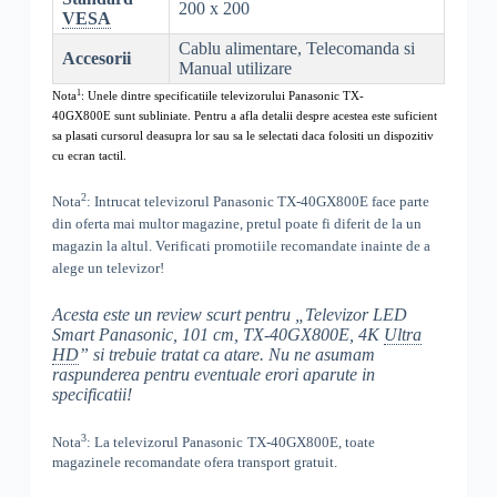
200 x 200
VESA
Cablu alimentare, Telecomanda si
Accesorii
Manual utilizare
1
Nota
: Unele dintre specificatiile televizorului
Panasonic TX-
40GX800E
sunt subliniate. Pentru a afla detalii despre acestea este suficient
sa plasati cursorul deasupra lor sau sa le selectati daca folositi un dispozitiv
cu ecran tactil.
2
Nota
: Intrucat televizorul
Panasonic TX-40GX800E
face parte
din oferta mai multor magazine, pretul poate fi diferit de la un
magazin la altul
. Verificati promotiile recomandate inainte de a
alege un televizor!
Acesta este un review scurt pentru „
Televizor LED
Smart Panasonic, 101 cm, TX-40GX800E, 4K
Ultra
HD
” si trebuie tratat ca atare. Nu ne asumam
raspunderea pentru eventuale erori aparute in
specificatii!
3
Nota
: La televizorul
Panasonic
TX-40GX800E, toate
magazinele recomandate ofera transport gratuit.