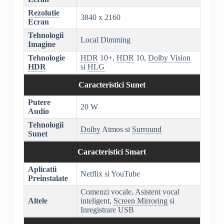
Rezolutie
3840 x 2160
Ecran
Tehnologii
Local Dimming
Imagine
Tehnologie
HDR
10+,
HDR
10,
Dolby Vision
HDR
si
HLG
Caracteristici Sunet
Putere
20 W
Audio
Tehnologii
Dolby
Atmos si
Surround
Sunet
Caracteristici Smart
Aplicatii
Netflix si YouTube
Preinstalate
Comenzi vocale, Asistent vocal
Altele
inteligent,
Screen Mirroring
si
Inregistrare USB