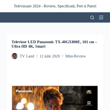
S
Televizoare 2024 - Review, Specificatii, Pret si Pareri
a
r
i
l
a
c
o
n
Televizor LED Panasonic TX-40GX800E, 101 cm –
ț
Ultra HD 4K, Smart
i
n
TV Land
12 iulie 2020
Mini-Review
u
t