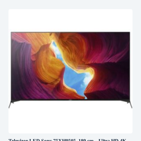
Televizor LED Sony 75XH9505, 189 cm – Ultra HD 4K,