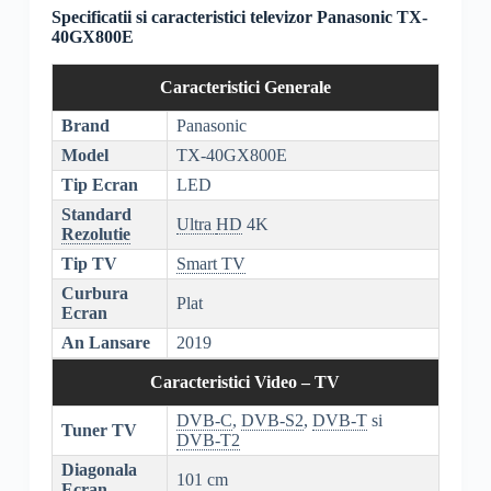
Specificatii si caracteristici televizor Panasonic TX-
40GX800E
Caracteristici Generale
Brand
Panasonic
Model
TX-40GX800E
Tip Ecran
LED
Standard
Ultra
HD
4K
Rezolutie
Tip TV
Smart TV
Curbura
Plat
Ecran
An Lansare
2019
Caracteristici Video – TV
DVB-C
,
DVB-S2
,
DVB-T
si
Tuner TV
DVB-T2
Diagonala
101 cm
Ecran