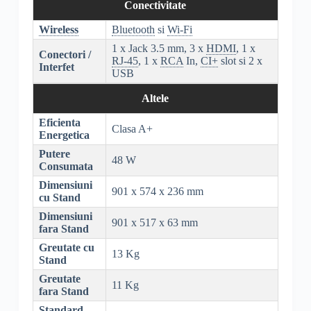
Conectivitate
Wireless
Bluetooth
si
Wi-Fi
1 x Jack 3.5 mm, 3 x
HDMI
, 1 x
Conectori /
RJ-45
, 1 x
RCA
In,
CI+
slot si 2 x
Interfet
USB
Altele
Eficienta
Clasa A+
Energetica
Putere
48 W
Consumata
Dimensiuni
901 x 574 x 236 mm
cu Stand
Dimensiuni
901 x 517 x 63 mm
fara Stand
Greutate cu
13 Kg
Stand
Greutate
11 Kg
fara Stand
Standard