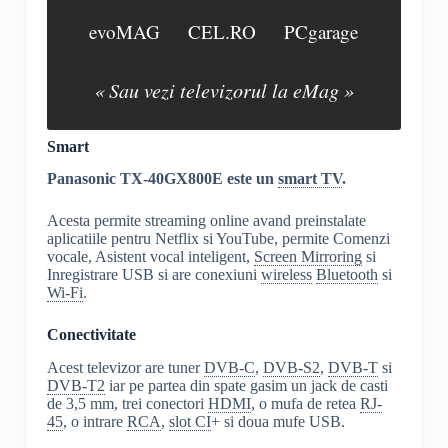
evoMAG
CEL.RO
PCgarage
« Sau vezi televizorul la eMag »
Smart
Panasonic TX-40GX800E este un
smart TV
.
Acesta permite streaming online avand preinstalate
aplicatiile pentru Netflix si YouTube, permite Comenzi
vocale, Asistent vocal inteligent,
Screen Mirroring
si
Inregistrare USB si are conexiuni
wireless
Bluetooth
si
Wi-Fi
.
Conectivitate
Acest televizor are tuner
DVB-C
,
DVB-S2
,
DVB-T
si
DVB-T2
iar pe partea din spate gasim un jack de casti
de 3,5 mm, trei conectori
HDMI
, o mufa de retea
RJ-
45
, o intrare
RCA
,
slot CI
+ si doua mufe USB.