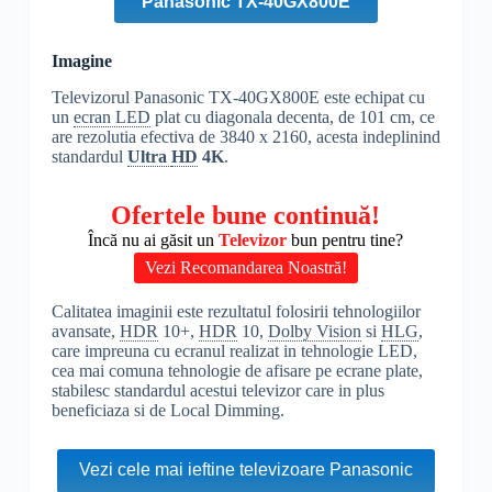
Panasonic TX-40GX800E
Imagine
Televizorul Panasonic TX-40GX800E este echipat cu
un
ecran LED
plat cu diagonala decenta, de 101 cm, ce
are rezolutia efectiva de 3840 x 2160, acesta indeplinind
standardul
Ultra
HD
4K
.
Ofertele bune continuă!
Încă nu ai găsit un
Televizor
bun pentru tine?
Vezi Recomandarea Noastră!
Calitatea imaginii este rezultatul folosirii tehnologiilor
avansate,
HDR
10+,
HDR
10,
Dolby Vision
si
HLG
,
care impreuna cu ecranul realizat in tehnologie LED,
cea mai comuna tehnologie de afisare pe ecrane plate,
stabilesc standardul acestui televizor care in plus
beneficiaza si de Local Dimming.
Vezi cele mai ieftine televizoare Panasonic