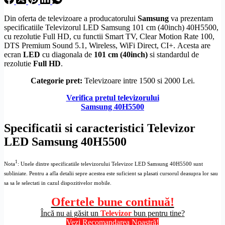
Din oferta de televizoare a producatorului
Samsung
va prezentam
specificatiile Televizorul LED Samsung 101 cm (40inch) 40H5500,
cu
rezolutie
Full
HD
, cu functii
Smart TV
, Clear
Motion Rate
100,
DTS
Premium Sound 5.1,
Wireless
,
WiFi Direct
,
CI+
. Acesta are
ecran
LED
cu diagonala de
101 cm (40inch)
si standardul de
rezolutie
Full
HD
.
Categorie pret:
Televizoare intre 1500 si 2000 Lei.
Verifica pretul televizorului
Samsung 40H5500
Specificatii si caracteristici Televizor
LED Samsung 40H5500
1
Nota
: Unele dintre specificatiile televizorului
Televizor LED Samsung 40H5500
sunt
subliniate. Pentru a afla detalii sepre acestea este suficient sa plasati cursorul deasupra lor sau
sa sa le selectati in cazul dispozitivelor mobile.
Ofertele bune continuă!
Încă nu ai găsit un
Televizor
bun pentru tine?
Vezi Recomandarea Noastră!