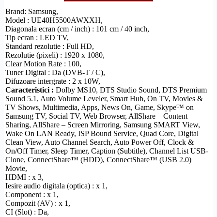
Brand: Samsung,
Model : UE40H5500AWXXH,
Diagonala ecran (cm / inch) : 101 cm / 40 inch,
Tip ecran : LED TV,
Standard
rezolutie
:
Full
HD
,
Rezolutie
(pixeli) : 1920 x 1080,
Clear
Motion Rate
: 100,
Tuner Digital : Da (
DVB-T
/ C),
Difuzoare intergrate : 2 x 10W,
Caracteristici :
Dolby
MS10,
DTS
Studio Sound,
DTS
Premium
Sound 5.1, Auto Volume Leveler,
Smart Hub
, On TV, Movies &
TV Shows, Multimedia, Apps, News On, Game, Skype™ on
Samsung TV, Social TV, Web Browser, AllShare – Content
Sharing, AllShare –
Screen Mirroring
, Samsung
SMART View
,
Wake On LAN Ready, ISP Bound Service,
Quad Core
, Digital
Clean View
, Auto Channel Search, Auto Power Off, Clock &
On/Off Timer, Sleep Timer, Caption (Subtitle), Channel List USB-
Clone,
ConnectShare
™ (HDD),
ConnectShare
™ (USB 2.0)
Movie,
HDMI
: x 3,
Iesire audio digitala (optica) : x 1,
Component
: x 1,
Compozit
(AV) : x 1,
CI (Slot) : Da,