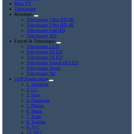
Blog TV
Televizoare
Rezoluţii
Televizoare Ultra HD 8K
Televizoare Ultra HD 4K
Televizoare Full HD
Televizoare HD
Functii & Tehnologii
Televizoare LED
Televizoare OLED
Televizoare QLED
Televizoare NanoCell LED
Televizoare Smart
Televizoare 3D
TOP Producatori
1. Samsung
2. LG
3. Sony
4. Panasonic
5. Philips
6. Sharp
7. Tesla
8. Toshiba
9. JVC
10. NEI