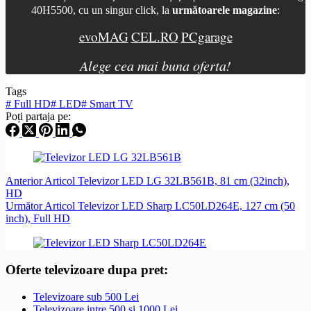
40H5500, cu un singur click, la
următoarele magazine
:
evoMAG
CEL.RO
PCgarage
Alege cea mai buna oferta!
Tags
#
Full HD
#
LED
#
Smart TV
Poți partaja pe:
Anterior
Articol
Televizor LED LG 32LB561B, 81 cm (32inch),
HD
Următor
Articol
Televizor LED Sharp LC50LD264E, 127 cm (50
inch), Full HD
Oferte televizoare dupa pret:
Televizoare sub 500 Lei
Televizoare intre 500 si 1000 Lei