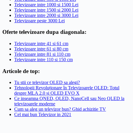
Televizoare intre 1000 si 1500 Lei
Televizoare intre 1500 si 2000 Lei
Televizoare intre 2000 si 3000 Lei
Televizoare peste 3000 Lei
Oferte televizoare dupa diagonala:
Televizoare intre 41 si 61 cm
Televizoare intre 61 si 80 cm
Televizoare intre 81 si 110 cm
Televizoare intre 110 si 150 cm
Articole de top:
Tu stii ce televizor OLED sa alegi?
Tehnologii Revoluționare în Televizoarele OLED: Totul
despre MLA 2.0 și OLED EVO X
Ce inseamna QNED, QLED, NanoCell sau Neo QLED la
televizoarele moderne
Cum sa aleg un televizor bun? Ghid achizitie TV
Cel mai bun Televizor in 2021