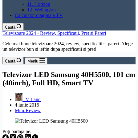
11. Horizon
12. Wellington
Calculator diagonala TV
Caută
Televizoare 2024 - Review, Specificatii, Pret si Pareri
Cele mai bune televizoare 2024, review, specificatii si pareri. Alege
un televizor bun si ieftin dupa specificatii si pret!
Caută
Meniu
Televizor LED Samsung 40H5500, 101 cm
(40inch), Full HD, Smart TV
TV Land
4 iunie 2015
Mini-Review
Poți partaja pe: