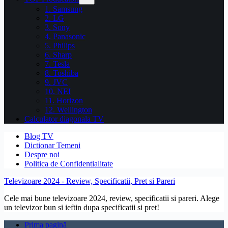
1. Samsung
2. LG
3. Sony
4. Panasonic
5. Philips
6. Sharp
7. Tesla
8. Toshiba
9. JVC
10. NEI
11. Horizon
12. Wellington
Calculator diagonala TV
Blog TV
Dictionar Temeni
Despre noi
Politica de Confidentialitate
Televizoare 2024 - Review, Specificatii, Pret si Pareri
Cele mai bune televizoare 2024, review, specificatii si pareri. Alege
un televizor bun si ieftin dupa specificatii si pret!
Prima pagină