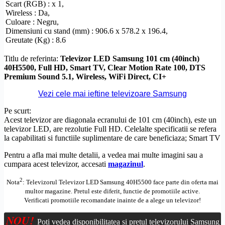
Scart
(RGB) : x 1,
Wireless
: Da,
Culoare : Negru,
Dimensiuni cu stand (mm) : 906.6 x 578.2 x 196.4,
Greutate (Kg) : 8.6
Titlu de referinta:
Televizor LED Samsung 101 cm (40inch)
40H5500,
Full
HD
,
Smart TV
, Clear
Motion Rate
100,
DTS
Premium Sound 5.1,
Wireless
,
WiFi Direct
,
CI+
Vezi cele mai ieftine televizoare Samsung
Pe scurt:
Acest televizor are diagonala ecranului de 101 cm (40inch), este un
televizor LED, are
rezolutie
Full
HD
. Celelalte specificatii se refera
la capabilitati si functiile suplimentare de care beneficiaza;
Smart TV
Pentru a afla mai multe detalii, a vedea mai multe imagini sau a
cumpara acest televizor, accesati
magazinul
.
2
Nota
: Televizorul Televizor LED Samsung 40H5500 face parte din oferta mai
multor magazine. Pretul este diferit, functie de promotiile active.
Verificati promotiile recomandate inainte de a alege un televizor!
NOU!
Poți vedea disponibilitatea și prețul televizorului Samsung