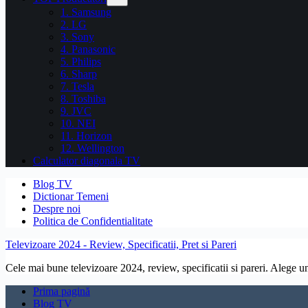
1. Samsung
2. LG
3. Sony
4. Panasonic
5. Philips
6. Sharp
7. Tesla
8. Toshiba
9. JVC
10. NEI
11. Horizon
12. Wellington
Calculator diagonala TV
Blog TV
Dictionar Temeni
Despre noi
Politica de Confidentialitate
Televizoare 2024 - Review, Specificatii, Pret si Pareri
Cele mai bune televizoare 2024, review, specificatii si pareri. Alege un 
Prima pagină
Blog TV