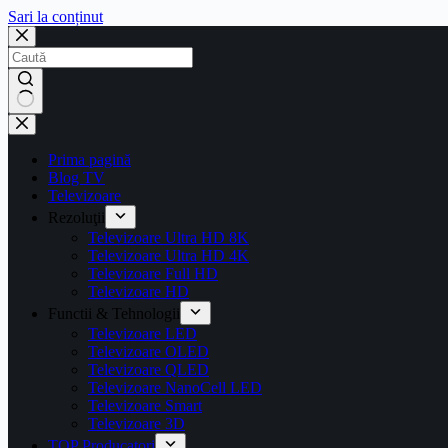
Sari la conținut
Prima pagină
Blog TV
Televizoare
Rezoluţii
Televizoare Ultra HD 8K
Televizoare Ultra HD 4K
Televizoare Full HD
Televizoare HD
Functii & Tehnologii
Televizoare LED
Televizoare OLED
Televizoare QLED
Televizoare NanoCell LED
Televizoare Smart
Televizoare 3D
TOP Producatori