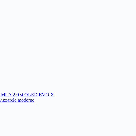
spre MLA 2.0 și OLED EVO X
izoarele moderne