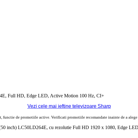
64E,
Full
HD
,
Edge LED
, Active Motion 100 Hz,
CI+
Vezi cele mai ieftine televizoare Sharp
it, functie de promotiile active. Verificati promotiile recomandate inainte de a alege
cm (50 inch) LC50LD264E, cu
rezolutie
Full
HD
1920 x 1080,
Edge LE