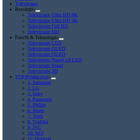
Televizoare
Rezoluţii
Televizoare Ultra HD 8K
Televizoare Ultra HD 4K
Televizoare Full HD
Televizoare HD
Functii & Tehnologii
Televizoare LED
Televizoare OLED
Televizoare QLED
Televizoare NanoCell LED
Televizoare Smart
Televizoare 3D
TOP Producatori
1. Samsung
2. LG
3. Sony
4. Panasonic
5. Philips
6. Sharp
7. Tesla
8. Toshiba
9. JVC
10. NEI
11. Horizon