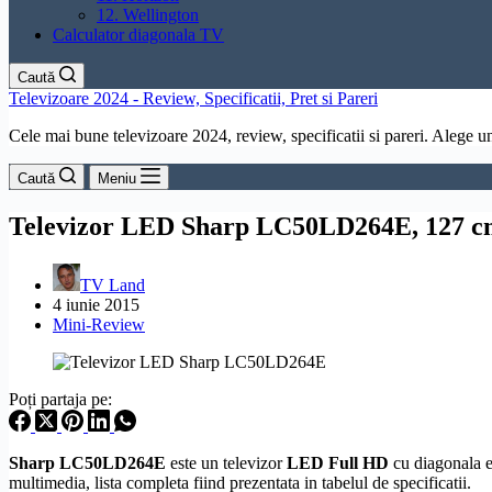
12. Wellington
Calculator diagonala TV
Caută
Televizoare 2024 - Review, Specificatii, Pret si Pareri
Cele mai bune televizoare 2024, review, specificatii si pareri. Alege un 
Caută
Meniu
Televizor LED Sharp LC50LD264E, 127 cm
TV Land
4 iunie 2015
Mini-Review
Poți partaja pe:
Sharp LC50LD264E
este un televizor
LED
Full
HD
cu diagonala 
multimedia
, lista completa fiind prezentata in tabelul de specificatii.