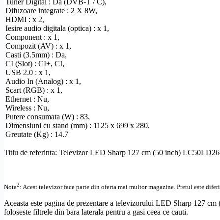
Tuner Digital : Da (
DVB-T
/ C),
Difuzoare integrate : 2 X 8W,
HDMI
: x 2,
Iesire audio digitala (optica) : x 1,
Component
: x 1,
Compozit
(AV) : x 1,
Casti (3.5mm) : Da,
CI (Slot) :
CI+
, CI,
USB 2.0 : x 1,
Audio In (Analog) : x 1,
Scart
(RGB) : x 1,
Ethernet
: Nu,
Wireless
: Nu,
Putere consumata (W) : 83,
Dimensiuni cu stand (mm) : 1125 x 699 x 280,
Greutate (Kg) : 14.7
Titlu de referinta: Televizor LED Sharp 127 cm (50 inch) LC50LD2
2
Nota
: Acest televizor face parte din oferta mai multor magazine. Pretul este difer
Aceasta este pagina de prezentare a televizorului LED Sharp 127 
foloseste filtrele din bara laterala pentru a gasi ceea ce cauti.