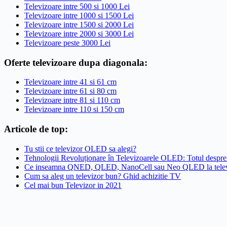
Televizoare intre 500 si 1000 Lei
Televizoare intre 1000 si 1500 Lei
Televizoare intre 1500 si 2000 Lei
Televizoare intre 2000 si 3000 Lei
Televizoare peste 3000 Lei
Oferte televizoare dupa diagonala:
Televizoare intre 41 si 61 cm
Televizoare intre 61 si 80 cm
Televizoare intre 81 si 110 cm
Televizoare intre 110 si 150 cm
Articole de top:
Tu stii ce televizor OLED sa alegi?
Tehnologii Revoluționare în Televizoarele OLED: Totul de
Ce inseamna QNED, QLED, NanoCell sau Neo QLED la telev
Cum sa aleg un televizor bun? Ghid achizitie TV
Cel mai bun Televizor in 2021