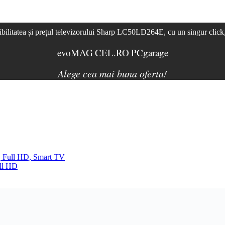
ibilitatea și prețul televizorului Sharp LC50LD264E, cu un singur click
evoMAG
CEL.RO
PCgarage
Alege cea mai buna oferta!
, Full HD, Smart TV
ll HD