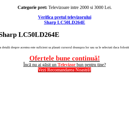
Categorie pret:
Televizoare intre 2000 si 3000 Lei.
Verifica pretul televizorului
Sharp LC50LD264E
LED Sharp LC50LD264E
alii despre acestea este suficient sa plasati cursorul deasupra lor sau sa le selectati daca folositi
Ofertele bune continuă!
Încă nu ai găsit un
Televizor
bun pentru tine?
Vezi Recomandarea Noastră!