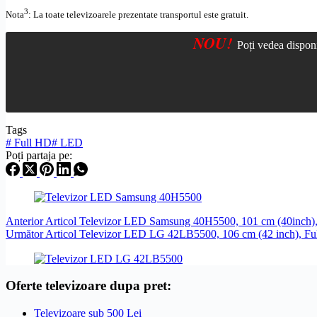
3
Nota
: La toate televizoarele prezentate transportul este gratuit.
NOU!
Poți vedea dispon
Tags
#
Full HD
#
LED
Poți partaja pe:
Anterior
Articol
Televizor LED Samsung 40H5500, 101 cm (40inch)
Următor
Articol
Televizor LED LG 42LB5500, 106 cm (42 inch), Fu
Oferte televizoare dupa pret:
Televizoare sub 500 Lei