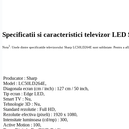
Specificatii si caracteristici televizor 
1
Nota
: Unele dintre specificatiile televizorului
Sharp LC50LD264E sunt subliniate. Pentru a afla det
Producator : Sharp
Model : LC50LD264E,
Diagonala ecran (cm / inch) : 127 cm / 50 inch,
Tip ecran :
Edge LED
,
Smart TV
: Nu,
Tehnologie 3D : Nu,
Standard
rezolutie
:
Full
HD
,
Rezolutie
efectiva (pixeli) : 1920 x 1080,
Intensitate luminoasa (cd/mp) : 300,
Active Motion : 100,