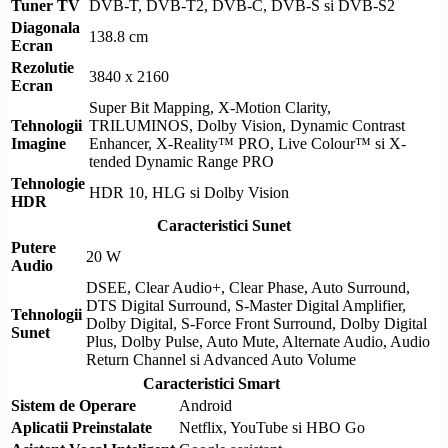
Tuner TV
DVB-T
,
DVB-T2
,
DVB-C
,
DVB-S
si
DVB-S2
Diagonala
138.8 cm
Ecran
Rezolutie
3840 x 2160
Ecran
Super Bit Mapping,
X-Motion Clarity
,
Tehnologii
TRILUMINOS
,
Dolby Vision
, Dynamic Contrast
Imagine
Enhancer, X-Reality™ PRO,
Live Colour
™ si X-
tended Dynamic Range PRO
Tehnologie
HDR
10,
HLG
si
Dolby Vision
HDR
Caracteristici Sunet
Putere
20 W
Audio
DSEE, Clear Audio+,
Clear Phase
, Auto
Surround
,
DTS
Digital
Surround
, S-Master Digital Amplifier,
Tehnologii
Dolby
Digital, S-Force Front
Surround
,
Dolby
Digital
Sunet
Plus,
Dolby
Pulse, Auto Mute, Alternate Audio, Audio
Return Channel si Advanced Auto Volume
Caracteristici Smart
Sistem de Operare
Android
Aplicatii Preinstalate
Netflix, YouTube si HBO Go