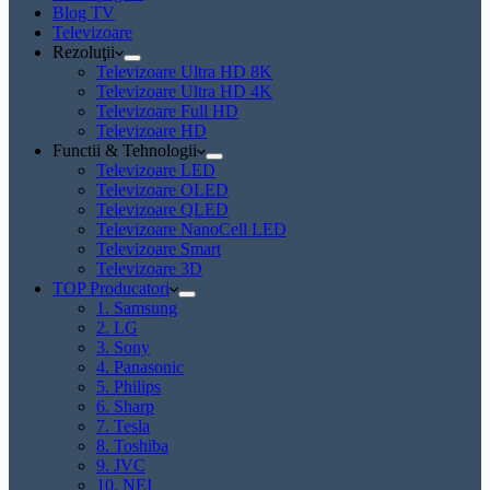
Blog TV
Televizoare
Rezoluţii
Televizoare Ultra HD 8K
Televizoare Ultra HD 4K
Televizoare Full HD
Televizoare HD
Functii & Tehnologii
Televizoare LED
Televizoare OLED
Televizoare QLED
Televizoare NanoCell LED
Televizoare Smart
Televizoare 3D
TOP Producatori
1. Samsung
2. LG
3. Sony
4. Panasonic
5. Philips
6. Sharp
7. Tesla
8. Toshiba
9. JVC
10. NEI