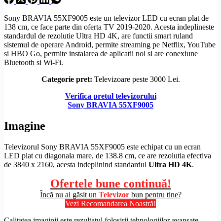
Sony BRAVIA 55XF9005 este un televizor LED cu ecran plat de
138 cm, ce face parte din oferta TV 2019-2020. Acesta indeplineste
standardul de
rezolutie
Ultra
HD
4K, are functii smart ruland
sistemul de operare
Android
, permite streaming pe Netflix, YouTube
si HBO Go, permite instalarea de aplicatii noi si are conexiune
Bluetooth
si
Wi-Fi
.
Categorie pret:
Televizoare peste 3000 Lei.
Verifica pretul televizorului
Sony BRAVIA 55XF9005
Imagine
Televizorul Sony BRAVIA 55XF9005 este echipat cu un
ecran
LED
plat cu diagonala mare, de 138.8 cm, ce are rezolutia efectiva
de 3840 x 2160, acesta indeplinind standardul
Ultra
HD
4K
.
Ofertele bune continuă!
Încă nu ai găsit un
Televizor
bun pentru tine?
Vezi Recomandarea Noastră!
Calitatea imaginii este rezultatul folosirii tehnologiilor avansate,