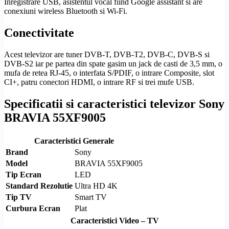
Inregistrare USB, asistentul vocal fiind Google assistant si are
conexiuni
wireless
Bluetooth
si
Wi-Fi
.
Conectivitate
Acest televizor are tuner
DVB-T
,
DVB-T2
,
DVB-C
,
DVB-S
si
DVB-S2
iar pe partea din spate gasim un jack de casti de 3,5 mm, o
mufa de retea
RJ-45
, o interfata
S/PDIF
, o intrare
Composite
,
slot
CI
+, patru conectori
HDMI
, o intrare RF si trei mufe USB.
Specificatii si caracteristici televizor Sony
BRAVIA 55XF9005
Caracteristici Generale
Brand
Sony
Model
BRAVIA 55XF9005
Tip Ecran
LED
Standard
Rezolutie
Ultra
HD
4K
Tip TV
Smart TV
Curbura Ecran
Plat
Caracteristici Video – TV