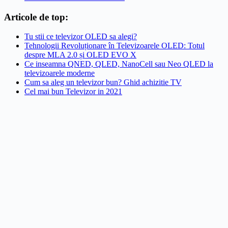
Articole de top:
Tu stii ce televizor OLED sa alegi?
Tehnologii Revoluționare în Televizoarele OLED: Totul
despre MLA 2.0 și OLED EVO X
Ce inseamna QNED, QLED, NanoCell sau Neo QLED la
televizoarele moderne
Cum sa aleg un televizor bun? Ghid achizitie TV
Cel mai bun Televizor in 2021