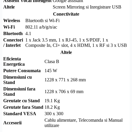
Asistent Vocal Inteligent
Google assistant
Altele
Screen Mirroring
si Inregistrare USB
Conectivitate
Wireless
Bluetooth
si
Wi-Fi
Wi-Fi
802.11 a/b/g/n/ac
Bluetooth
4.1
Conectori
1 x Jack 3.5 mm, 1 x
RJ-45
, 1 x
S/PDIF
, 1 x
/ Interfet
Composite
In,
CI+
slot, 4 x
HDMI
, 1 x RF si 3 x USB
Altele
Eficienta
Clasa B
Energetica
Putere Consumata
145 W
Dimensiuni cu
1228 x 771 x 268 mm
Stand
Dimensiuni fara
1228 x 706 x 69 mm
Stand
Greutate cu Stand
19.1 Kg
Greutate fara Stand
18.2 Kg
Standard
VESA
300 x 300
Cablu alimentare, Telecomanda si Manual
Accesorii
utilizare