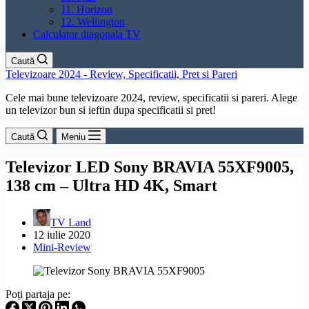
11. Horizon
12. Wellington
Calculator diagonala TV
Caută
Televizoare 2024 - Review, Specificatii, Pret si Pareri
Cele mai bune televizoare 2024, review, specificatii si pareri. Alege
un televizor bun si ieftin dupa specificatii si pret!
Caută
Meniu
Televizor LED Sony BRAVIA 55XF9005,
138 cm – Ultra HD 4K, Smart
TV Land
12 iulie 2020
Mini-Review
Poți partaja pe: