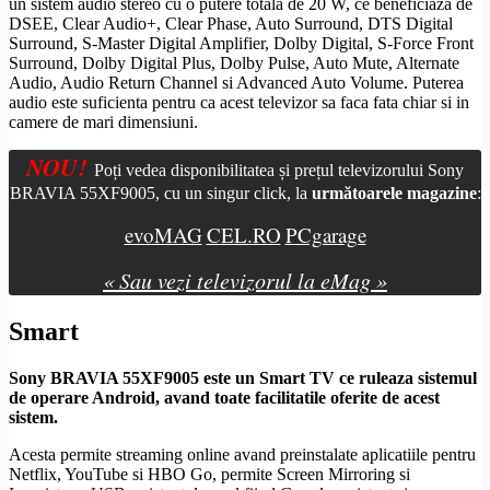
un sistem audio stereo cu o putere totala de 20 W, ce beneficiaza de
DSEE, Clear Audio+,
Clear Phase
, Auto
Surround
,
DTS
Digital
Surround
, S-Master Digital Amplifier,
Dolby
Digital, S-Force Front
Surround
,
Dolby
Digital Plus,
Dolby
Pulse, Auto Mute, Alternate
Audio, Audio Return Channel si Advanced Auto Volume. Puterea
audio este suficienta pentru ca acest televizor sa faca fata chiar si in
camere de mari dimensiuni.
NOU!
Poți vedea disponibilitatea și prețul televizorului Sony
BRAVIA 55XF9005, cu un singur click, la
următoarele magazine
:
evoMAG
CEL.RO
PCgarage
« Sau vezi televizorul la eMag »
Smart
Sony BRAVIA 55XF9005 este un
Smart TV
ce ruleaza sistemul
de operare
Android
, avand toate facilitatile oferite de acest
sistem.
Acesta permite streaming online avand preinstalate aplicatiile pentru
Netflix, YouTube si HBO Go, permite
Screen Mirroring
si