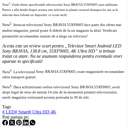
1
Nota
: Unele dintre specificatiile televizorului
Sony BRAVIA 55XF9005
sunt subliniate.
Pentru a afla detalii despre acestea este suficient sa plasati cursorul deasupra lor sau sa le
selectati daca folositi un dispozitiv cu ecran tactil.
2
Nota
: Intrucat televizorul
Sony BRAVIA 55XF9005
face parte din oferta mai
multor magazine, pretul poate fi diferit de la un magazin la altul
. Verificati
promotiile recomandate inainte de a alege un televizor!
Acesta este un review scurt pentru „
Televizor Smart
Android
LED
Sony BRAVIA, 138.8 cm, 55XF9005, 4K
Ultra
HD
” si trebuie
tratat ca atare. Nu ne asumam raspunderea pentru eventuale erori
aparute in specificatii!
3
Nota
: La televizorul
Sony
BRAVIA 55XF9005, toate
magazinele recomandate
ofera transport gratuit.
4
Nota
: Daca achizitionati online televizorul
Sony
BRAVIA 55XF9005
,
aveti
drept legal de retur de minim 14 zile de la momentul primirii televizorului,
unele magazine extinzand aceasta perioada la 30 de zile.
Tags
#
LED
#
Smart
#
Ultra HD 4K
Poți partaja pe: