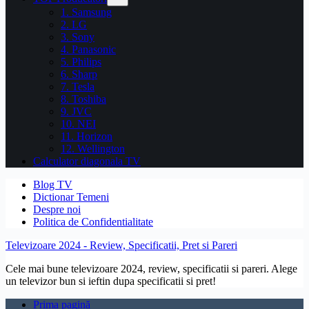
1. Samsung
2. LG
3. Sony
4. Panasonic
5. Philips
6. Sharp
7. Tesla
8. Toshiba
9. JVC
10. NEI
11. Horizon
12. Wellington
Calculator diagonala TV
Blog TV
Dictionar Temeni
Despre noi
Politica de Confidentialitate
Televizoare 2024 - Review, Specificatii, Pret si Pareri
Cele mai bune televizoare 2024, review, specificatii si pareri. Alege
un televizor bun si ieftin dupa specificatii si pret!
Prima pagină