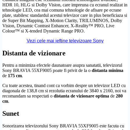
HDR
10,
HLG
si
Dolby Vision
, care impreuna cu ecranul realizat in
tehnologie LED, cea mai comuna tehnologie de afisare pe ecrane
plate, stabilesc standardul acestui televizor care in plus beneficiaza si
de Super Bit Mapping,
X-Motion Clarity
,
TRILUMINOS
,
Dolby
Vision
, Dynamic Contrast Enhancer, X-Reality™ PRO,
Live
Colour
™ si X-tended Dynamic Range PRO.
Vezi cele mai ieftine televizoare Sony
Distanta de vizionare
Pentru a minimiza efectele daunatoare asupra sanatatii, televizorul
Sony BRAVIA 55XF9005 poate fi privit de la o
distanta minima
de
175 cm
.
Cu toate acestea, tinand cont ca vorbim despre un televizor LED cu
diagonala de 138,8 cm si rezolutia ecranului de 3840 x 2160, noi va
recomandam sa respectati o
distanta de vizionare optima
de
280
cm
.
Sunet
Sonorizarea televizorului Sony BRAVIA 55XF9005 este facuta cu