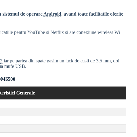
a sistemul de operare
Android
, avand toate facilitatile oferite
icatiile pentru YouTube si Netflix si are conexiune
wireless
Wi-
2
iar pe partea din spate gasim un jack de casti de 3,5 mm, doi
ua mufe USB.
24DM6500
eristici Generale