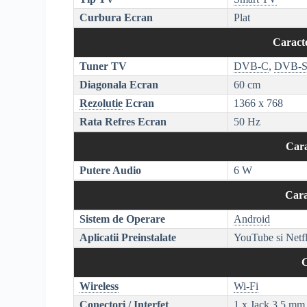
Curbura Ecran
Plat
Caracte
Tuner TV
DVB-C
,
DVB-S
Diagonala Ecran
60 cm
Rezolutie
Ecran
1366 x 768
Rata Refres Ecran
50 Hz
Cara
Putere Audio
6 W
Cara
Sistem de Operare
Android
Aplicatii Preinstalate
YouTube si Netfl
C
Wireless
Wi-Fi
Conectori / Interfet
1 x Jack 3.5 mm