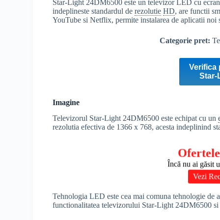
Star-Light 24DM6500 este un televizor LED cu ecran 
indeplineste standardul de
rezolutie
HD
, are functii s
YouTube si Netflix, permite instalarea de aplicatii noi
Categorie pret:
Te
Verifica 
Star-
Imagine
Televizorul Star-Light 24DM6500 este echipat cu un
rezolutia efectiva de 1366 x 768, acesta indeplinind s
Ofertele
Încă nu ai găsit 
Vezi Rec
Tehnologia LED este cea mai comuna tehnologie de afisa
functionalitatea televizorului Star-Light 24DM6500 si i