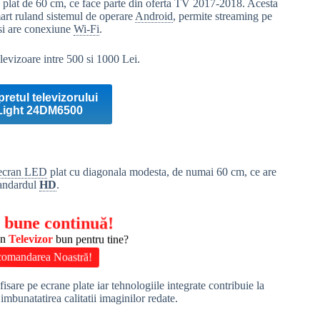
plat de 60 cm, ce face parte din oferta TV 2017-2018. Acesta
mart ruland sistemul de operare
Android
, permite streaming pe
 si are conexiune
Wi-Fi
.
levizoare intre 500 si 1000 Lei.
pretul televizorului
Light 24DM6500
ecran LED
plat cu diagonala modesta, de numai 60 cm, ce are
tandardul
HD
.
 bune continuă!
un
Televizor
bun pentru tine?
omandarea Noastră!
re pe ecrane plate iar tehnologiile integrate contribuie la
mbunatatirea calitatii imaginilor redate.