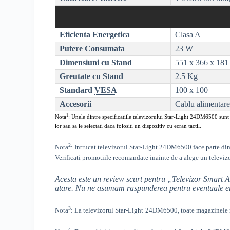
Eficienta Energetica
Clasa A
Putere Consumata
23 W
Dimensiuni cu Stand
551 x 366 x 18
Greutate cu Stand
2.5 Kg
Standard
VESA
100 x 100
Accesorii
Cablu alimentare
1
Nota
: Unele dintre specificatiile televizorului
Star-Light 24DM6500
sunt 
lor sau sa le selectati daca folositi un dispozitiv cu ecran tactil.
2
Nota
: Intrucat televizorul
Star-Light 24DM6500
face parte din
Verificati promotiile recomandate inainte de a alege un televiz
Acesta este un review scurt pentru „
Televizor Smart
A
atare. Nu ne asumam raspunderea pentru eventuale eror
3
Nota
: La televizorul
Star-Light
24DM6500, toate
magazinele r
4