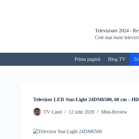
S
a
r
i
l
Televizoare 2024 - Revi
a
Cele mai bune televizoa
c
o
n
ț
Prima pagină
Blog TV
Te
i
n
u
t
Televizor LED Star-Light 24DM6500, 60 cm – HD
TV Land
12 iulie 2020
Mini-Review