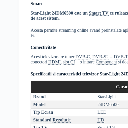
Smart
Star-Light 24DM6500 este un
Smart TV
ce ruleaz
de acest sistem.
Acesta permite streaming online avand preinstalate apl
Fi
.
Conectivitate
Acest televizor are tuner
DVB-C
,
DVB-S2
si
DVB-T
conectori
HDMI
,
slot CI
+, o intrare
Component
si do
Specificatii si caracteristici televizor Star-Light 
Caract
Brand
Star-Light
Model
24DM6500
Tip Ecran
LED
Standard
Rezolutie
HD
Tip TV
Smart TV