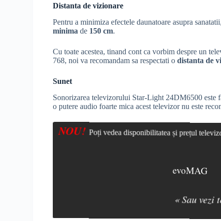
Distanta de vizionare
Pentru a minimiza efectele daunatoare asupra sanatatii
minima
de
150 cm
.
Cu toate acestea, tinand cont ca vorbim despre un tel
768, noi va recomandam sa respectati o
distanta de v
Sunet
Sonorizarea televizorului Star-Light 24DM6500 este fa
o putere audio foarte mica acest televizor nu este rec
NOU!
Poți vedea disponibilitatea și prețul telev
evoMAG
« Sau vezi 