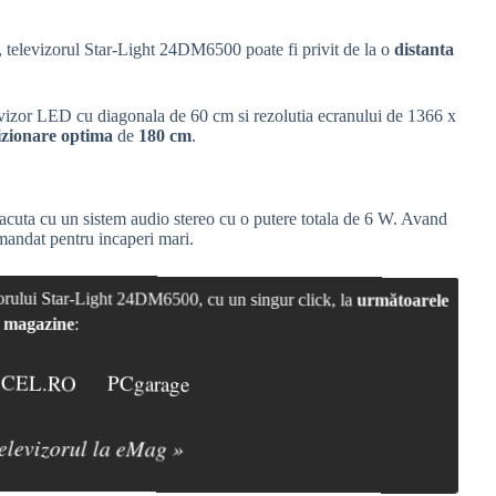
, televizorul Star-Light 24DM6500 poate fi privit de la o
distanta
evizor LED cu diagonala de 60 cm si rezolutia ecranului de 1366 x
izionare optima
de
180 cm
.
cuta cu un sistem audio stereo cu o putere totala de 6 W. Avand
omandat pentru incaperi mari.
izorului Star-Light 24DM6500, cu un singur click, la
următoarele
magazine
:
CEL.RO
PCgarage
televizorul la eMag »