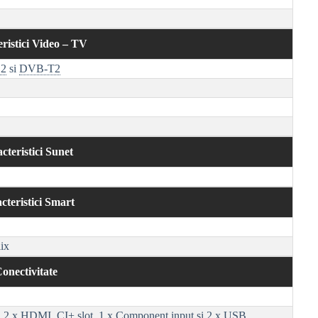
ristici Video – TV
2
si
DVB-T2
cteristici Sunet
cteristici Smart
ix
onectivitate
, 2 x
HDMI
,
CI+
slot, 1 x
Component
input si 2 x USB