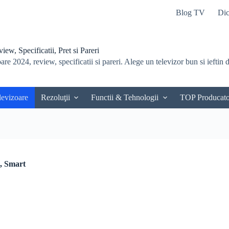
Blog TV
Dic
ew, Specificatii, Pret si Pareri
re 2024, review, specificatii si pareri. Alege un televizor bun si ieftin du
levizoare
Rezoluţii
Functii & Tehnologii
TOP Producato
, Smart