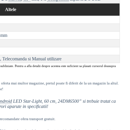
Altele
1 mm
, Telecomanda si Manual utilizare
subliniate. Pentru a afla detalii despre acestea este suficient sa plasati cursorul deasupra
 oferta mai multor magazine, pretul poate fi diferit de la un magazin la altul
.
or!
ndroid
LED Star-Light, 60 cm, 24DM6500
” si trebuie tratat ca
i aparute in specificatii!
ecomandate ofera transport gratuit.