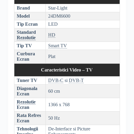
Brand
Star-Light
Model
24DM6600
Tip Ecran
LED
Standard
HD
Rezolutie
Tip TV
Smart TV
Curbura
Plat
Ecran
Caracteristici Video – TV
Tuner TV
DVB-C
si
DVB-T
Diagonala
60 cm
Ecran
Rezolutie
1366 x 768
Ecran
Rata Refres
50 Hz
Ecran
Tehnologii
De-Interface si Picture