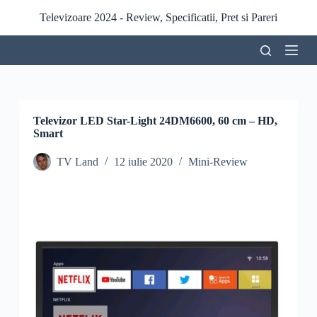
S
Televizoare 2024 - Review, Specificatii, Pret si Pareri
a
r
i
l
a
c
o
n
Televizor LED Star-Light 24DM6600, 60 cm – HD,
ț
Smart
i
n
TV Land
12 iulie 2020
Mini-Review
u
t