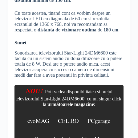
distanta minima
de
150 cm
.
Cu toate acestea, tinand cont ca vorbim despre un
televizor LED cu diagonala de 60 cm si rezolutia
ecranului de 1366 x 768, noi va recomandam sa
respectati o
distanta de vizionare optima
de
180 cm
.
Sunet
Sonorizarea televizorului Star-Light 24DM6600 este
facuta cu un sistem audio cu doua difuzoare cu o putere
totala de 8 W. Desi are o putere audio mica, acest
televizor acopera cu succes o camera de dimensiuni
medii dar fara a avea pretentii in privinta calitatii.
NOU!
Poți vedea disponibilitatea și prețul
televizorului Star-Light 24DM6600, cu un singur click,
la
următoarele magazine
:
evoMAG
CEL.RO
PCgarage