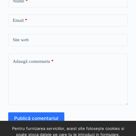
Nume
*
Email
*
Site web
Adaugă comentariu
*
Publică comentariul
Pentru furnizarea serviciilor, acest site folosește cookies si
poate stoca datele pe care tu le introduci in formulare.