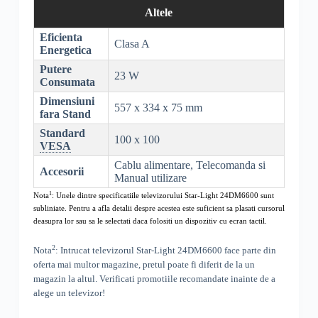
Altele
Eficienta
Clasa A
Energetica
Putere
23 W
Consumata
Dimensiuni
557 x 334 x 75 mm
fara Stand
Standard
100 x 100
VESA
Cablu alimentare, Telecomanda si
Accesorii
Manual utilizare
1
Nota
: Unele dintre specificatiile televizorului
Star-Light 24DM6600
sunt
subliniate. Pentru a afla detalii despre acestea este suficient sa plasati cursorul
deasupra lor sau sa le selectati daca folositi un dispozitiv cu ecran tactil.
2
Nota
: Intrucat televizorul
Star-Light 24DM6600
face parte din
oferta mai multor magazine, pretul poate fi diferit de la un
magazin la altul
. Verificati promotiile recomandate inainte de a
alege un televizor!