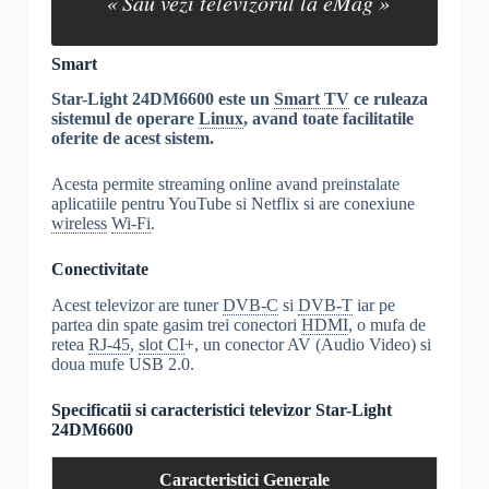
« Sau vezi televizorul la eMag »
Smart
Star-Light 24DM6600 este un
Smart TV
ce ruleaza
sistemul de operare
Linux
, avand toate facilitatile
oferite de acest sistem.
Acesta permite streaming online avand preinstalate
aplicatiile pentru YouTube si Netflix si are conexiune
wireless
Wi-Fi
.
Conectivitate
Acest televizor are tuner
DVB-C
si
DVB-T
iar pe
partea din spate gasim trei conectori
HDMI
, o mufa de
retea
RJ-45
,
slot CI
+, un conector AV (Audio Video) si
doua mufe USB 2.0.
Specificatii si caracteristici televizor Star-Light
24DM6600
Caracteristici Generale