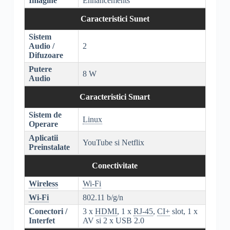
Imagine
Enhancements
Caracteristici Sunet
Sistem
Audio /
2
Difuzoare
Putere
8 W
Audio
Caracteristici Smart
Sistem de
Linux
Operare
Aplicatii
YouTube si Netflix
Preinstalate
Conectivitate
Wireless
Wi-Fi
Wi-Fi
802.11 b/g/n
Conectori /
3 x
HDMI
, 1 x
RJ-45
,
CI+
slot, 1 x
Interfet
AV si 2 x USB 2.0