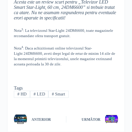
Acesta este un review scurt pentru „
Televizor LED
Smart Star-Light, 60 cm, 24DM6600
” si trebuie tratat
ca atare. Nu ne asumam raspunderea pentru eventuale
erori aparute in specificatii!
3
Nota
: La televizorul
Star-Light
24DM6600, toate
magazinele
recomandate ofera transport gratuit.
4
Nota
: Daca achizitionati online televizorul
Star-
Light
24DM6600
,
aveti drept legal de retur de minim 14 zile de
la momentul primirii televizorului, unele magazine extinzand
aceasta perioada la 30 de zile.
Tags
#
HD
#
LED
#
Smart
ANTERIOR
URMĂTOR