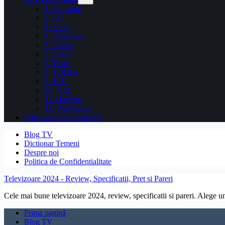
1. Samsung
2. LG
3. Sony
4. Panasonic
5. Philips
6. Sharp
7. Tesla
8. Toshiba
9. JVC
10. NEI
11. Horizon
12. Wellington
Calculator diagonala TV
Blog TV
Dictionar Temeni
Despre noi
Politica de Confidentialitate
Televizoare 2024 - Review, Specificatii, Pret si Pareri
Cele mai bune televizoare 2024, review, specificatii si pareri. Alege un 
Prima pagină
Blog TV