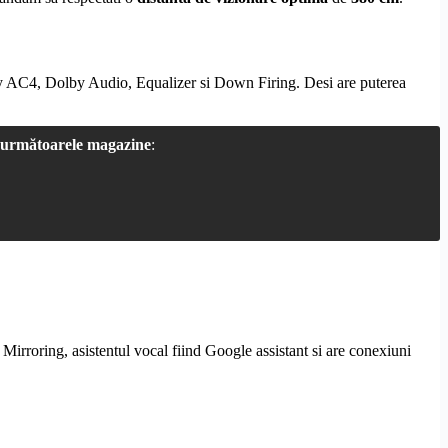
y
AC4,
Dolby
Audio, Equalizer si
Down Firing
. Desi are puterea
următoarele magazine
:
 Mirroring
, asistentul vocal fiind Google assistant si are conexiuni