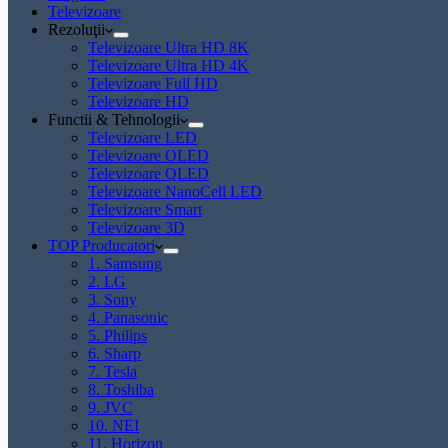
Televizoare
Rezoluţii
Televizoare Ultra HD 8K
Televizoare Ultra HD 4K
Televizoare Full HD
Televizoare HD
Functii & Tehnologii
Televizoare LED
Televizoare OLED
Televizoare QLED
Televizoare NanoCell LED
Televizoare Smart
Televizoare 3D
TOP Producatori
1. Samsung
2. LG
3. Sony
4. Panasonic
5. Philips
6. Sharp
7. Tesla
8. Toshiba
9. JVC
10. NEI
11. Horizon