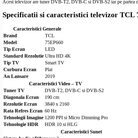
Acest televizor are tuner
DVB-T2
,
DVB-C
si
DVB-S2
iar pe partea 
Specificatii si caracteristici televizor TC
Caracteristici Generale
Brand
TCL
Model
75EP660
Tip Ecran
LED
Standard
Rezolutie
Ultra
HD
4K
Tip TV
Smart TV
Curbura Ecran
Plat
An Lansare
2019
Caracteristici Video – TV
Tuner TV
DVB-T2
,
DVB-C
si
DVB-S2
Diagonala Ecran
190 cm
Rezolutie
Ecran
3840 x 2160
Rata Refres Ecran
60 Hz
Tehnologii Imagine
1200 PPI si
Micro Dimming
Pro
Tehnologie
HDR
HDR
10 si
HLG
Caracteristici Sunet