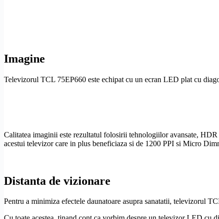
Imagine
Televizorul TCL 75EP660 este echipat cu un
ecran LED
plat cu diag
Calitatea imaginii este rezultatul folosirii tehnologiilor avansate,
HDR
acestui televizor care in plus beneficiaza si de 1200 PPI si
Micro Dim
Distanta de vizionare
Pentru a minimiza efectele daunatoare asupra sanatatii, televizorul T
Cu toate acestea, tinand cont ca vorbim despre un televizor LED cu d