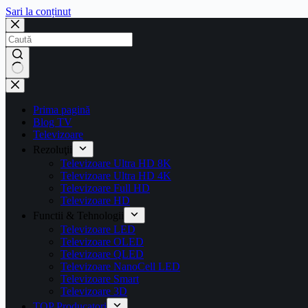
Sari la conținut
Prima pagină
Blog TV
Televizoare
Rezoluţii
Televizoare Ultra HD 8K
Televizoare Ultra HD 4K
Televizoare Full HD
Televizoare HD
Functii & Tehnologii
Televizoare LED
Televizoare OLED
Televizoare QLED
Televizoare NanoCell LED
Televizoare Smart
Televizoare 3D
TOP Producatori