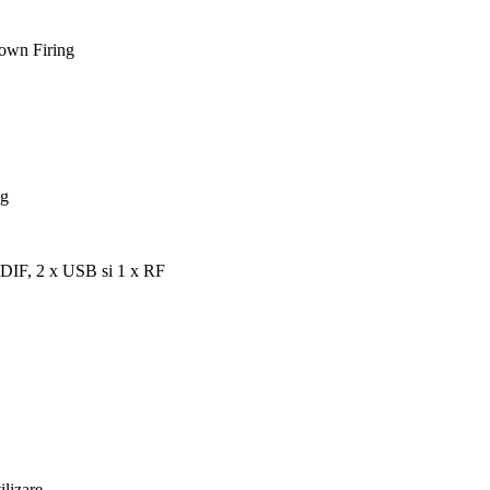
own Firing
ng
PDIF
, 2 x USB si 1 x RF
lizare