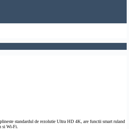
plineste standardul de
rezolutie
Ultra
HD
4K, are functii smart ruland
h
si
Wi-Fi
.