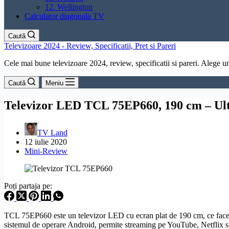
12. Wellington
Calculator diagonala TV
Caută
Televizoare 2024 - Review, Specificatii, Pret si Pareri
Cele mai bune televizoare 2024, review, specificatii si pareri. Alege un 
Caută
Meniu
Televizor LED TCL 75EP660, 190 cm – Ul
TV Land
12 iulie 2020
Mini-Review
Poți partaja pe:
TCL 75EP660 este un televizor LED cu ecran plat de 190 cm, ce face 
sistemul de operare
Android
, permite streaming pe YouTube, Netflix s