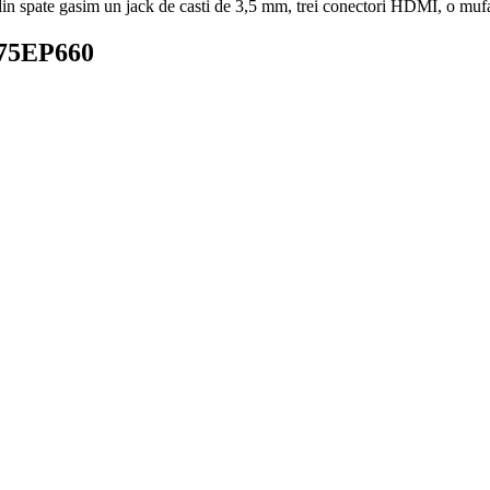
din spate gasim un jack de casti de 3,5 mm, trei conectori
HDMI
, o muf
L 75EP660