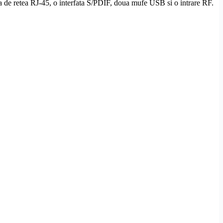
a de retea
RJ-45
, o interfata
S/PDIF
, doua mufe USB si o intrare RF.