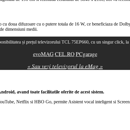
 cu doua difuzoare cu o putere totala de 16 W, ce beneficiaza de
Dolb
 de dimensiuni medii.
ponibilitatea și prețul televizorului TCL 75EP660, cu un singur click, la
evoMAG
CEL.RO
PCgarage
« Sau vezi televizorul la eMag »
Android
, avand toate facilitatile oferite de acest sistem.
 YouTube, Netflix si HBO Go, permite Asistent vocal inteligent si
Screen