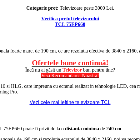
Categorie pret:
Televizoare peste 3000 Lei.
Verifica pretul televizorului
TCL 75EP660
onala foarte mare, de 190 cm, ce are rezolutia efectiva de 3840 x 2160,
Ofertele bune continuă!
Încă nu ai găsit un
Televizor
bun pentru tine?
Vezi Recomandarea Noastră!
10 si
HLG
, care impreuna cu ecranul realizat in tehnologie LED, cea m
ming
Pro.
Vezi cele mai ieftine televizoare TCL
CL 75EP660 poate fi privit de la o
distanta minima
de
240 cm
.
iagonala de 190 cm si rezolutia ecranului de 3840 x 2160, noi va reco