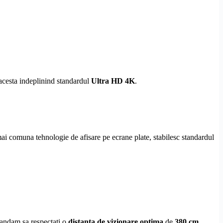
 acesta indeplinind standardul
Ultra
HD
4K
.
ai comuna tehnologie de afisare pe ecrane plate, stabilesc standardul
mandam sa respectati o
distanta de vizionare optima
de
380 cm
.