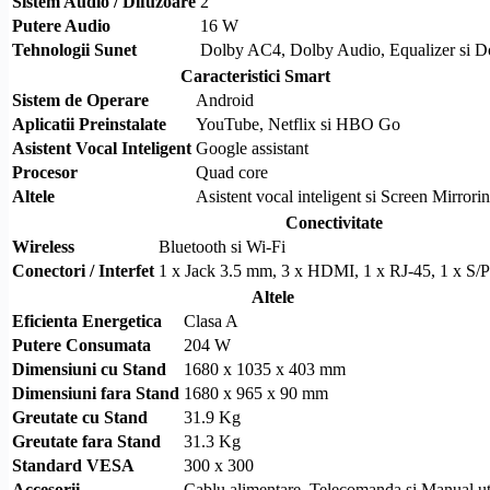
Sistem Audio / Difuzoare
2
Putere Audio
16 W
Tehnologii Sunet
Dolby
AC4,
Dolby
Audio, Equalizer si
D
Caracteristici Smart
Sistem de Operare
Android
Aplicatii Preinstalate
YouTube, Netflix si HBO Go
Asistent Vocal Inteligent
Google assistant
Procesor
Quad core
Altele
Asistent vocal inteligent si
Screen Mirrori
Conectivitate
Wireless
Bluetooth
si
Wi-Fi
Conectori / Interfet
1 x Jack 3.5 mm, 3 x
HDMI
, 1 x
RJ-45
, 1 x
S/
Altele
Eficienta Energetica
Clasa A
Putere Consumata
204 W
Dimensiuni cu Stand
1680 x 1035 x 403 mm
Dimensiuni fara Stand
1680 x 965 x 90 mm
Greutate cu Stand
31.9 Kg
Greutate fara Stand
31.3 Kg
Standard
VESA
300 x 300
Accesorii
Cablu alimentare, Telecomanda si Manual uti