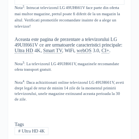
2
Nota
: Intrucat televizorul
LG 49UH661V face parte din oferta
mai multor magazine, pretul poate fi diferit de la un magazin la
altul
. Verificati promotiile recomandate inainte de a alege un
televizor!
Aceasta este pagina de prezentare a televizorului LG
49UH661V ce are urmatoarele caracteristici principale:
Ultra
HD
4K,
Smart TV
, WiFi,
webOS
3.0,
CI+
.
3
Nota
: La televizorul
LG
49UH661V,
magazinele recomandate
ofera transport gratuit.
4
Nota
: Daca achizitionati online televizorul
LG
49UH661V
,
aveti
drept legal de retur de minim 14 zile de la momentul primirii
televizorului, unele magazine extinzand aceasta perioada la 30
de zile.
Tags
#
Ultra HD 4K