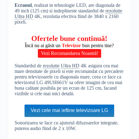
Ecranul
, realizat in tehnologie LED, are diagonala de
49 inch (125 cm) si indeplineste standardul de
rezolutie
Ultra
HD
4K, rezolutia efectiva fiind de 3840 x 2160
pixeli.
Ofertele bune continuă!
Încă nu ai găsit un
Televizor
bun pentru tine?
Vezi Recomandarea Noastră!
Standardul de
rezolutie
Ultra
HD
4K asigura cea mai
mare densitate de pixeli si este recomandat cu precadere
pentru televizoarele cu diagonala mare, ceea ce face ca
televizorul LG 49UH661V sa ofere imagini de cea mai
buna calitate posibila pe un ecran de 125 cm, facand
vizibile si cele mai mici detalii.
Vezi cele mai ieftine televizoare LG
Sonorizarea se face cu ajutorul difuzoarelor integrate,
puterea audio fiind de 2 x 10W.