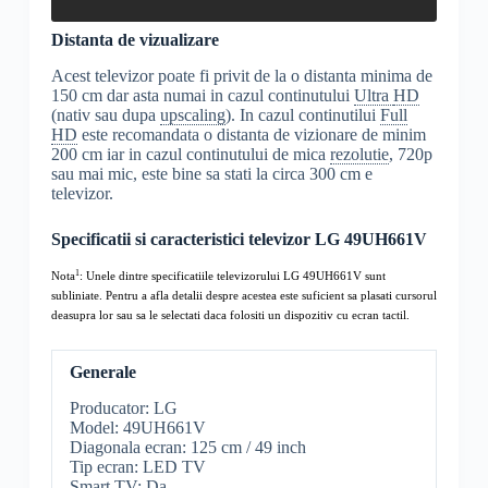
Distanta de vizualizare
Acest televizor poate fi privit de la o distanta minima de
150 cm dar asta numai in cazul continutului
Ultra
HD
(nativ sau dupa
upscaling
). In cazul continutilui
Full
HD
este recomandata o distanta de vizionare de minim
200 cm iar in cazul continutului de mica
rezolutie
, 720p
sau mai mic, este bine sa stati la circa 300 cm e
televizor.
Specificatii si caracteristici televizor LG 49UH661V
1
Nota
: Unele dintre specificatiile televizorului LG 49UH661V sunt
subliniate. Pentru a afla detalii despre acestea este suficient sa plasati cursorul
deasupra lor sau sa le selectati daca folositi un dispozitiv cu ecran tactil.
Generale
Producator: LG
Model: 49UH661V
Diagonala ecran: 125 cm / 49 inch
Tip ecran: LED TV
Smart TV
: Da