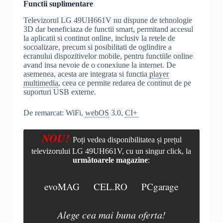
Functii suplimentare
Televizorul LG 49UH661V nu dispune de tehnologie
3D dar beneficiaza de functii smart, permitand accesul
la aplicatii si continut online, inclusiv la retele de
socoalizare, precum si posibilitati de oglindire a
ecranului dispozitivelor mobile, pentru functiile online
avand insa nevoie de o conexiune la internet. De
asemenea, acesta are integrata si functia
player
multimedia
, ceea ce permite redarea de continut de pe
suporturi USB externe.
De remarcat: WiFi,
webOS
3.0,
CI+
NOU!
Poți vedea disponibilitatea și prețul
televizorului LG 49UH661V, cu un singur click, la
următoarele magazine
:
evoMAG
CEL.RO
PCgarage
Alege cea mai buna oferta!