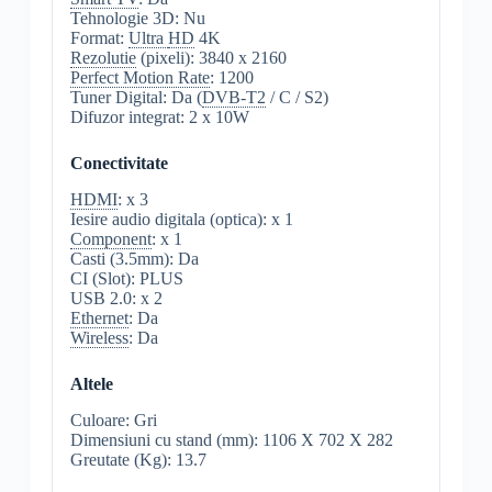
Tehnologie 3D: Nu
Format:
Ultra
HD
4K
Rezolutie
(pixeli): 3840 x 2160
Perfect Motion Rate
: 1200
Tuner Digital: Da (
DVB-T2
/ C / S2)
Difuzor integrat: 2 x 10W
Conectivitate
HDMI
: x 3
Iesire audio digitala (optica): x 1
Component
: x 1
Casti (3.5mm): Da
CI (Slot): PLUS
USB 2.0: x 2
Ethernet
: Da
Wireless
: Da
Altele
Culoare: Gri
Dimensiuni cu stand (mm): 1106 X 702 X 282
Greutate (Kg): 13.7