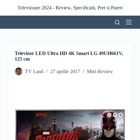
S
Televizoare 2024 - Review, Specificatii, Pret si Pareri
a
r
i
l
a
c
o
n
Televizor LED Ultra HD 4K Smart LG 49UH661V,
ț
125 cm
i
n
TV Land
27 aprilie 2017
Mini-Review
u
t