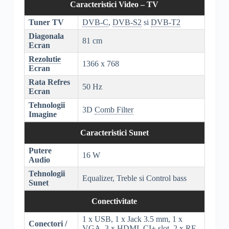
Caracteristici Video – TV
Tuner TV
DVB-C
,
DVB-S2
si
DVB-T2
Diagonala
81 cm
Ecran
Rezolutie
1366 x 768
Ecran
Rata Refres
50 Hz
Ecran
Tehnologii
3D
Comb Filter
Imagine
Caracteristici Sunet
Putere
16 W
Audio
Tehnologii
Equalizer, Treble si Control bass
Sunet
Conectivitate
1 x USB, 1 x Jack 3.5 mm, 1 x
Conectori /
VGA, 3 x
HDMI
,
CI+
slot, 2 x RF