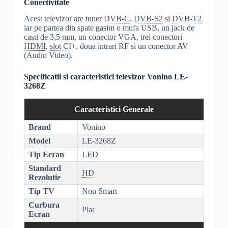
Conectivitate
Acest televizor are tuner
DVB-C
,
DVB-S2
si
DVB-T2
iar pe partea din spate gasim o mufa USB, un jack de
casti de 3,5 mm, un conector VGA, trei conectori
HDMI
,
slot CI
+, doua intrari RF si un conector AV
(Audio Video).
Specificatii si caracteristici televizor Vonino LE-
3268Z
Caracteristici Generale
Brand
Vonino
Model
LE-3268Z
Tip Ecran
LED
Standard
HD
Rezolutie
Tip TV
Non Smart
Curbura
Plat
Ecran