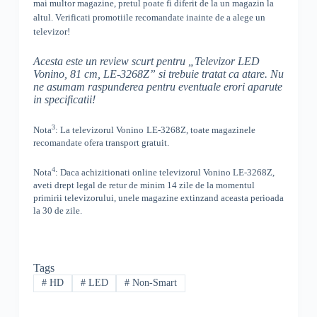
mai multor magazine, pretul poate fi diferit de la un magazin la
altul
. Verificati promotiile recomandate inainte de a alege un
televizor!
Acesta este un review scurt pentru „
Televizor LED
Vonino, 81 cm, LE-3268Z
” si trebuie tratat ca atare. Nu
ne asumam raspunderea pentru eventuale erori aparute
in specificatii!
3
Nota
: La televizorul
Vonino
LE-3268Z, toate
magazinele
recomandate ofera transport gratuit.
4
Nota
: Daca achizitionati online televizorul
Vonino
LE-3268Z
,
aveti drept legal de retur de minim 14 zile de la momentul
primirii televizorului, unele magazine extinzand aceasta perioada
la 30 de zile.
Tags
#
HD
#
LED
#
Non-Smart