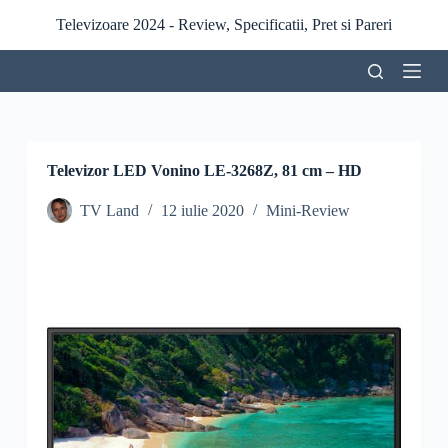
S
Televizoare 2024 - Review, Specificatii, Pret si Pareri
a
r
i
l
a
c
o
n
Televizor LED Vonino LE-3268Z, 81 cm – HD
ț
i
TV Land
12 iulie 2020
Mini-Review
n
u
t