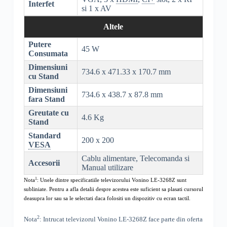
Interfet
si 1 x AV
Altele
Putere
45 W
Consumata
Dimensiuni
734.6 x 471.33 x 170.7 mm
cu Stand
Dimensiuni
734.6 x 438.7 x 87.8 mm
fara Stand
Greutate cu
4.6 Kg
Stand
Standard
200 x 200
VESA
Cablu alimentare, Telecomanda si
Accesorii
Manual utilizare
1
Nota
: Unele dintre specificatiile televizorului
Vonino LE-3268Z
sunt
subliniate. Pentru a afla detalii despre acestea este suficient sa plasati cursorul
deasupra lor sau sa le selectati daca folositi un dispozitiv cu ecran tactil.
2
Nota
: Intrucat televizorul
Vonino LE-3268Z
face parte din oferta