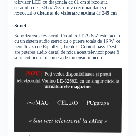
televizor LED cu diagonala de 81 cm si rezolutia
ecranului de 1366 x 768, noi va recomandam sa
respectati o
distanta de vizionare optima
de
245 cm
.
Sunet
Sonorizarea televizorului Vonino LE-3268Z este facuta
cu un sistem audio stereo cu o putere totala de 16 W, ce
beneficiaza de Equalizer, Treble si Control bass. Desi
are puterea audio destul de mica acest televizor poate fi
suficient pentru o camera de dimensiuni medii.
NOU!
Poți vedea disponibilitatea și prețul
televizorului Vonino LE-3268Z, cu un singur click, la
următoarele magazine
:
evoMAG
CEL.RO
PCgarage
« Sau vezi televizorul la eMag »