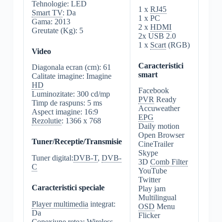
Tehnologie: LED
1 x
RJ45
Smart TV
: Da
1 x PC
Gama: 2013
2 x
HDMI
Greutate (Kg): 5
2x USB 2.0
1 x
Scart
(RGB)
Video
Caracteristici
Diagonala ecran (cm): 61
smart
Calitate imagine: Imagine
HD
Facebook
Luminozitate: 300 cd/mp
PVR
Ready
Timp de raspuns: 5 ms
Accuweather
Aspect imagine: 16:9
EPG
Rezolutie
: 1366 x 768
Daily motion
Open Browser
Tuner/Receptie/Transmisie
CineTrailer
Skype
Tuner digital:
DVB-T
,
DVB-
3D
Comb Filter
C
YouTube
Twitter
Caracteristici speciale
Play jam
Multilingual
Player multimedia
integrat:
OSD
Menu
Da
Flicker
Conexiune retea:
Wireless