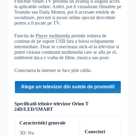
Functiile Smart-TV prezinta un avantaj si asigura acces
la aplicatiile online. Astfel, pot fi vizualizate filmulete pe
Youtube sau Daily Motion, pot fi accesate retelele de
socializare, precum si jocuri online special dezvoltate
pentru a fi jucate pe TV.
Functia de
Player multimedia
permite redarea de
continut de pe suport USB fara a folosi echipamente
intermediare. Doar se conecteaza stick-ul la televizor si
puteti viziona continutul multimedia care se afla pe el,
indiferent daca e vorba de filme, muzica sau poze.
Conectarea la internet se face prin cablu.
Alege un televizor din sutele de promotii!
Specificatii tehnice televizor Orion T
24D/LED/SMART
Caracteristici generale
Conectori
3D: Nu