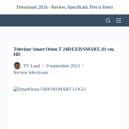
S
Televizoare 2024 - Review, Specificatii, Pret si Pareri
a
r
i
l
a
c
o
n
Televizor Smart Orion T 24D/LED/SMART, 61 cm,
ț
HD
i
n
TV Land
9 septembrie 2013
u
Review televizoare
t